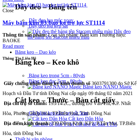
Dây đeo – Bảng tên
Close
Dây đeo lụa móc xoay
Máy bấm kim 03 bao ke trợ lực ST1114
Dây đeo lụa kẹp sắt
Dây đeo
Thông tin sản phẩm:
Loại sản phẩm: Bấm kim Thương hiệu:
thẻ bảng tên Stacom nhiều màu
BAOKE
Read more
Băng keo – Dao kéo
Thông Tin Liên Hệ
Băng keo – Keo khô
CÔNG TY TNHH THÀNH PHÁT A&B
Băng keo trong 5cm - 80yds
Băng keo đục 5cm - 80yds
Giấy chứng nhận đăng ký kinh doanh số
3603791300 do Sở Kế
Băng keo NANO Magic
Hoạch và Đầu Tư tỉnh Đồng Nai cấp ngày 09 tháng 02 năm 2021
Cắt keo – Thước – Bàn cắt giấy
Địa chỉ trụ sở chính:
193/14/2C, đường Đỗ Văn Thi, KP. Nhất
Cắt băng keo cầm tay sắt 5cm
Hòa, Phường Hiệp Hòa, TP.Biên Hoà, Tỉnh Đồng Nai
Cắt keo Dân Hòa
Địa điểm kinh doanh:
339 Đồng Khởi, KP1, P.Tân Mai, TP.Biên
Cắt keo để bàn TTM
Hòa, tỉnh Đồng Nai
Thiết bị văn phòng