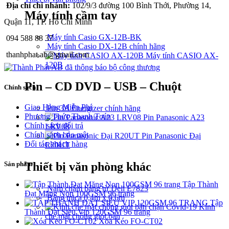
Địa chỉ chi nhánh:
102/9/3 đường 100 Bình Thới, Phường 14,
Máy tính cầm tay
Quận 11, TP. Hồ Chí Minh
Máy tính Casio GX-12B-BK
094 588 88 37
Máy tính Casio DX-12B chính hãng
thanhphat.ab@gmail.com
Máy tính CASIO AX-
120B
Pin – CD DVD – USB – Chuột
Chính sách
Giao Hàng Miễn Phí
Pin 3A Energizer chính hãng
Phương Thức Thanh Toán
Pin Panasonic A23
Chính sách đổi trả
LRV08
Chính sách bảo mật
Pin Panasonic Đại
Đối tác khách hàng
R20UT
Thiết bị văn phòng khác
Sản phẩm
Tập Thành
Nam châm bảng từ Deli E7823
Đạt Măng Non 100GSM 96 trang
Bảng mica 0,4m x 0,6m
Tập
Kính
Thành Đạt Siêu Vip 120GSM 96 trang
che mặt chống giọt bắn
Xóa Kéo FO-CT02