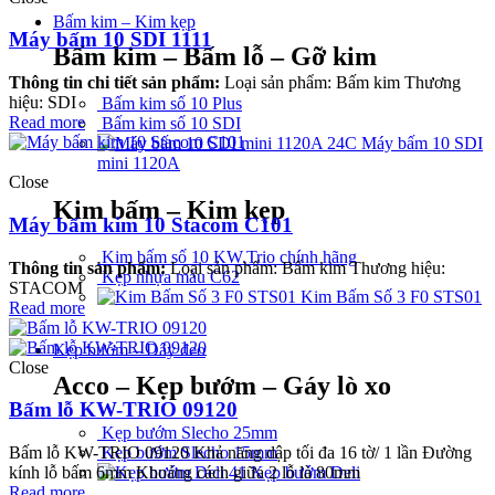
Bấm kim – Kim kẹp
Máy bấm 10 SDI 1111
Bấm kim – Bấm lỗ – Gỡ kim
Thông tin chi tiết sản phẩm:
Loại sản phẩm: Bấm kim Thương
hiệu: SDI
Bấm kim số 10 Plus
Read more
Bấm kim số 10 SDI
Máy bấm 10 SDI
mini 1120A
Close
Kim bấm – Kim kẹp
Máy bấm kim 10 Stacom C101
Kim bấm số 10 KW.Trio chính hãng
Thông tin sản phẩm:
Loại sản phẩm: Bấm kim Thương hiệu:
Kẹp nhựa màu C62
STACOM
Kim Bấm Số 3 F0 STS01
Read more
Kẹp bướm – Dây đeo
Close
Acco – Kẹp bướm – Gáy lò xo
Bấm lỗ KW-TRIO 09120
Kẹp bướm Slecho 25mm
Kẹp bướm Slecho 15mm
Bấm lỗ KW-TRIO 09120 Khả năng dập tối đa 16 tờ/ 1 lần Đường
Kẹp bướm Deli
kính lỗ bấm 6mm Khoảng cách giữa 2 lỗ là 80mm
Read more