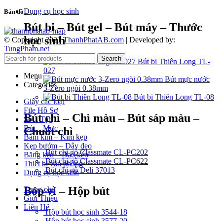
Dụng cụ học sinh
Bản đồ
Bút bi – Bút gel – Bút máy – Thước
học sinh
© Copyright 2021
ThanhPhatAB.com
| Developed by:
TungPham.net
Search
Bút bi Thiên Long TL-
027
Menu
Bút mực nước
Categories
3-Zero ngòi 0.38mm
Bút bi Thiên Long TL-08
Giấy các loại
File Hồ Sơ
Bút chì – Chì màu – Bút sáp màu –
Sổ – Tập
Bút – Mực
Chuốt chì
Bấm kim – Kim kẹp
Kẹp bướm – Dây đeo
Bút chì gỗ Classmate CL-PC202
Băng keo – Dao kéo
Bút chì gỗ Classmate CL-PC622
Thiết bị văn phòng
Bút chì gỗ Deli 37013
Dụng cụ học sinh
Bóp ví – Hộp bút
Trang chủ
Giới Thiệu
Liên Hệ
Hộp bút học sinh 3544-18
Hộp bút học sinh 3577-20