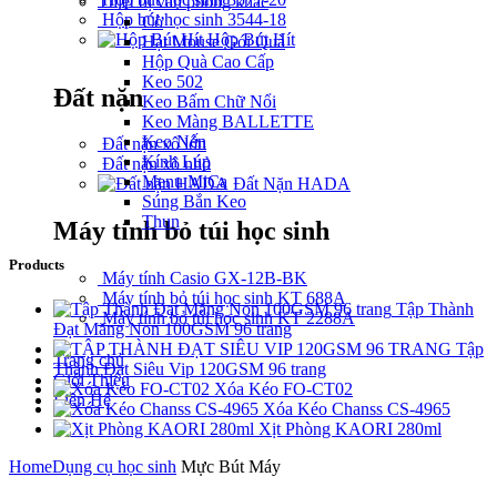
Thiết bị văn phòng khác
Hộp bút học sinh 3544-18
Cờ
Hộp Bút Hít
Hạt Mouse Gói Quà
Hộp Quà Cao Cấp
Keo 502
Đất nặn
Keo Bấm Chữ Nổi
Keo Màng BALLETTE
Keo Nến
Đất nặn xô lớn
Kính Lúp
Đất nặn xô nhỏ
Menu MiCa
Đất Nặn HADA
Súng Bắn Keo
Thun
Máy tính bỏ túi học sinh
Products
Máy tính Casio GX-12B-BK
Máy tính bỏ túi học sinh KT 688A
Tập Thành
Máy tính bỏ túi học sinh KT 2288A
Đạt Măng Non 100GSM 96 trang
Tập
Trang chủ
Thành Đạt Siêu Vip 120GSM 96 trang
Giới Thiệu
Xóa Kéo FO-CT02
Liên Hệ
Xóa Kéo Chanss CS-4965
Xịt Phòng KAORI 280ml
Home
Dụng cụ học sinh
Mực Bút Máy