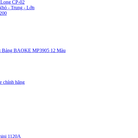
n Long CP-02
hỏ - Trung - Lớn
200
g Bảng BAOKE MP3905 12 Màu
e chính hãng
ini 1120A