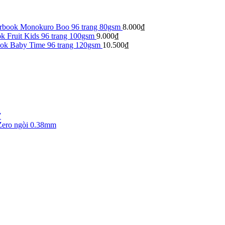
arbook Monokuro Boo 96 trang 80gsm
8.000
₫
k Fruit Kids 96 trang 100gsm
9.000
₫
ook Baby Time 96 trang 120gsm
10.500
₫
7
Zero ngòi 0.38mm