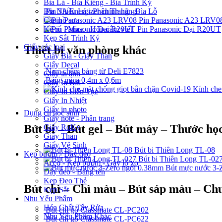
Bìa Lá - Bìa Kiếng - Bìa Trình Ký
Pin 3A Energizer chính hãng
Bìa Nhiều Lá - Phân Trang - Bìa Lỗ
Pin Panasonic A23 LRV0
Cặp hồ sơ
Pin Panasonic Đại R20UT
Kệ rổ - Mica - Hộp cắm viết
Kẹp Sắt Trình Ký
Giấy các loại
Thiết bị văn phòng khác
Giấy Bìa - Giấy Than
Giấy Decal
Nam châm bảng từ Deli E7823
Giấy in ảnh
Bảng mica 0,4m x 0,6m
Giấy In Bill
Kính che
Giấy In Liên Tục
Giấy In Nhiệt
Giấy in photo
Dụng cụ học sinh
Giấy note - Phân trang
Bút bi – Bút gel – Bút máy – Thước học
Giấy RoKy
Giấy Than
Giấy Vệ Sinh
Bút bi Thiên Long TL-08
Kẹp bướm - Dây đeo
Bút bi Thiên Long TL-02
Acco - Kẹp bướm - Gáy lò xo
Bút mực nước 3-
Dây đeo - Bảng tên
Kẹp Đeo Thẻ
Bút chì – Chì màu – Bút sáp màu – Chu
Kẹp Sắt
Nhu Yếu Phẩm
Hóa Chất Tẩy Rửa
Bút chì gỗ Classmate CL-PC202
Nhu Yếu Phẩm Khác
Bút chì gỗ Classmate CL-PC622