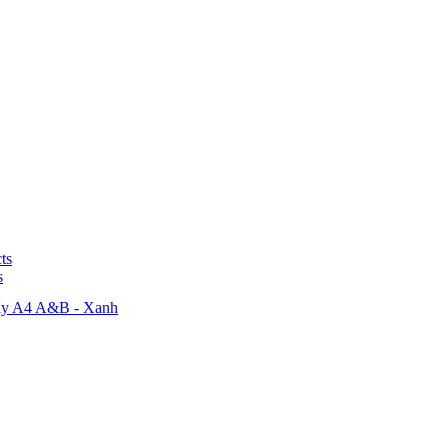
ts
s
dây A4 A&B - Xanh