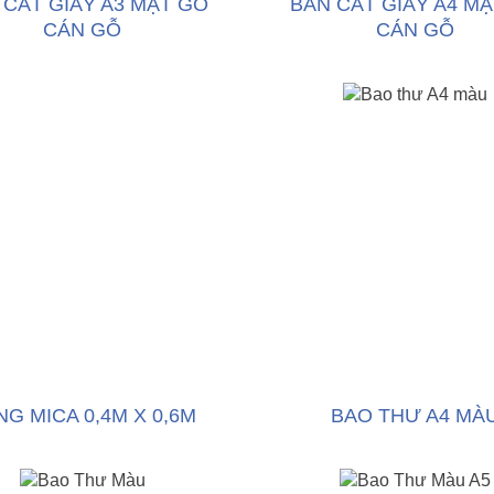
 CẮT GIẤY A3 MẶT GỖ
BÀN CẮT GIẤY A4 M
CÁN GỖ
CÁN GỖ
NG MICA 0,4M X 0,6M
BAO THƯ A4 MÀ