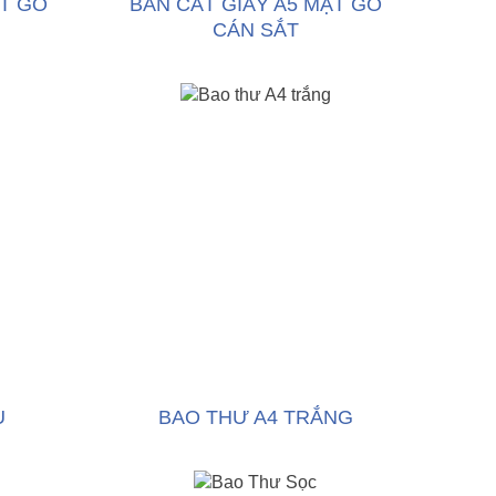
ẶT GỖ
BÀN CẮT GIẤY A5 MẶT GỖ
CÁN SẮT
U
BAO THƯ A4 TRẮNG