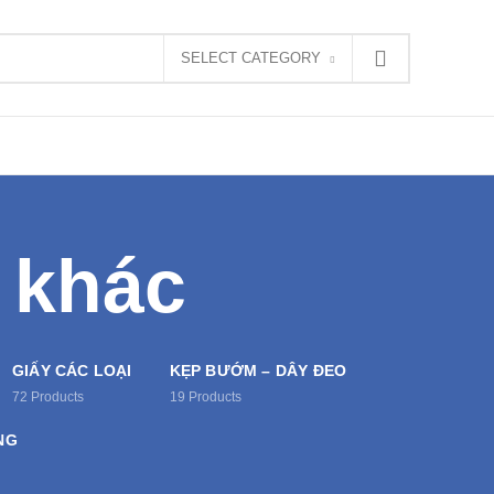
SELECT CATEGORY
 khác
GIẤY CÁC LOẠI
KẸP BƯỚM – DÂY ĐEO
72
Products
19
Products
NG