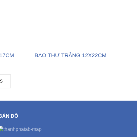
X17CM
BAO THƯ TRẮNG 12X22CM
TS
BẢN ĐỒ