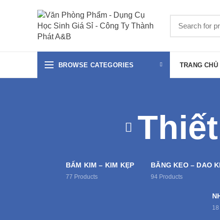
BROWSE CATEGORIES
TRANG CHỦ
Thiế
BẤM KIM – KIM KẸP
BĂNG KEO – DAO 
77
Products
94
Products
N
18