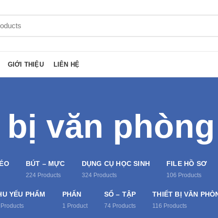
GIỚI THIỆU
LIÊN HỆ
t bị văn phòng
KÉO
BÚT – MỰC
DỤNG CỤ HỌC SINH
FILE HỒ SƠ
224
Products
324
Products
106
Products
HU YẾU PHẨM
PHẤN
SỔ – TẬP
THIẾT BỊ VĂN PHÒ
Products
1
Product
74
Products
116
Products