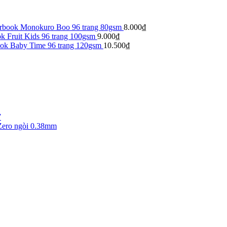
arbook Monokuro Boo 96 trang 80gsm
8.000
₫
k Fruit Kids 96 trang 100gsm
9.000
₫
ook Baby Time 96 trang 120gsm
10.500
₫
7
Zero ngòi 0.38mm