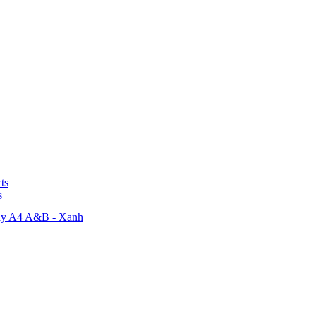
ts
s
dây A4 A&B - Xanh