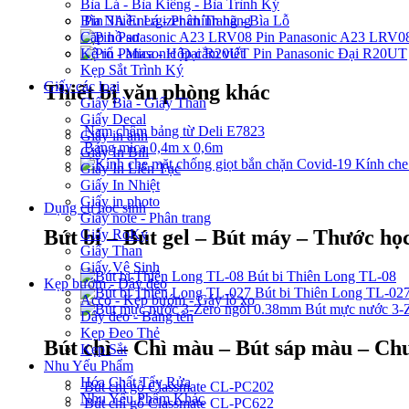
Bìa Lá - Bìa Kiếng - Bìa Trình Ký
Pin 3A Energizer chính hãng
Bìa Nhiều Lá - Phân Trang - Bìa Lỗ
Pin Panasonic A23 LRV0
Cặp hồ sơ
Pin Panasonic Đại R20UT
Kệ rổ - Mica - Hộp cắm viết
Kẹp Sắt Trình Ký
Giấy các loại
Thiết bị văn phòng khác
Giấy Bìa - Giấy Than
Giấy Decal
Nam châm bảng từ Deli E7823
Giấy in ảnh
Bảng mica 0,4m x 0,6m
Giấy In Bill
Kính che
Giấy In Liên Tục
Giấy In Nhiệt
Giấy in photo
Dụng cụ học sinh
Giấy note - Phân trang
Bút bi – Bút gel – Bút máy – Thước học
Giấy RoKy
Giấy Than
Giấy Vệ Sinh
Bút bi Thiên Long TL-08
Kẹp bướm - Dây đeo
Bút bi Thiên Long TL-02
Acco - Kẹp bướm - Gáy lò xo
Bút mực nước 3-
Dây đeo - Bảng tên
Kẹp Đeo Thẻ
Bút chì – Chì màu – Bút sáp màu – Chu
Kẹp Sắt
Nhu Yếu Phẩm
Hóa Chất Tẩy Rửa
Bút chì gỗ Classmate CL-PC202
Nhu Yếu Phẩm Khác
Bút chì gỗ Classmate CL-PC622