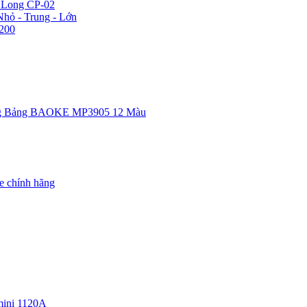
n Long CP-02
hỏ - Trung - Lớn
200
g Bảng BAOKE MP3905 12 Màu
e chính hãng
ini 1120A