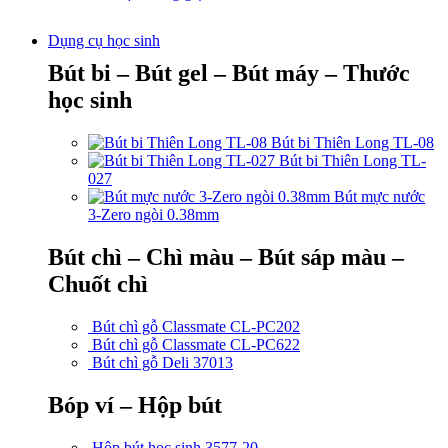
Dụng cụ học sinh
Bút bi – Bút gel – Bút máy – Thước
học sinh
Bút bi Thiên Long TL-08
Bút bi Thiên Long TL-
027
Bút mực nước
3-Zero ngòi 0.38mm
Bút chì – Chì màu – Bút sáp màu –
Chuốt chì
Bút chì gỗ Classmate CL-PC202
Bút chì gỗ Classmate CL-PC622
Bút chì gỗ Deli 37013
Bóp ví – Hộp bút
Hộp bút học sinh 3577-20