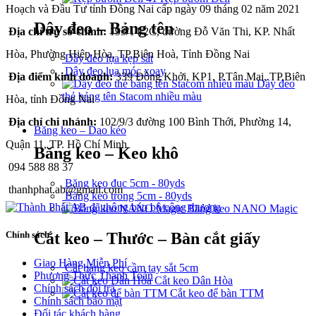
Hoạch và Đầu Tư tỉnh Đồng Nai cấp ngày 09 tháng 02 năm 2021
Dây đeo – Bảng tên
Địa chỉ trụ sở chính:
193/14/2C, đường Đỗ Văn Thi, KP. Nhất
Hòa, Phường Hiệp Hòa, TP.Biên Hoà, Tỉnh Đồng Nai
Dây đeo lụa kẹp sắt
Dây đeo lụa móc xoay
Địa điểm kinh doanh:
339 Đồng Khởi, KP1, P.Tân Mai, TP.Biên
Dây đeo
thẻ bảng tên Stacom nhiều màu
Hòa, tỉnh Đồng Nai
Địa chỉ chi nhánh:
102/9/3 đường 100 Bình Thới, Phường 14,
Băng keo – Dao kéo
Quận 11, TP. Hồ Chí Minh
Băng keo – Keo khô
094 588 88 37
Băng keo đục 5cm - 80yds
thanhphat.ab@gmail.com
Băng keo trong 5cm - 80yds
Băng keo NANO Magic
Cắt keo – Thước – Bàn cắt giấy
Chính sách
Giao Hàng Miễn Phí
Cắt băng keo cầm tay sắt 5cm
Phương Thức Thanh Toán
Cắt keo Dân Hòa
Chính sách đổi trả
Cắt keo để bàn TTM
Chính sách bảo mật
Đối tác khách hàng