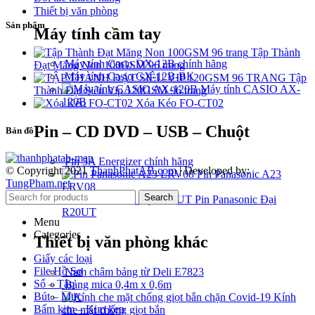
Thiết bị văn phòng
Sản phẩm
Máy tính cầm tay
Tập Thành
Máy tính Casio DX-12B chính hãng
Đạt Măng Non 100GSM 96 trang
Máy tính Casio GX-12B-BK
Tập
Máy tính CASIO AX-
Thành Đạt Siêu Vip 120GSM 96 trang
120B
Xóa Kéo FO-CT02
Pin – CD DVD – USB – Chuột
Bản đồ
Pin 3A Energizer chính hãng
© Copyright 2021
ThanhPhatAB.com
| Developed by:
Pin Panasonic A23
TungPham.net
LRV08
Search
Pin Panasonic Đại
R20UT
Menu
Categories
Thiết bị văn phòng khác
Giấy các loại
File Hồ Sơ
Nam châm bảng từ Deli E7823
Sổ – Tập
Bảng mica 0,4m x 0,6m
Bút – Mực
Kính
Bấm kim – Kim kẹp
che mặt chống giọt bắn