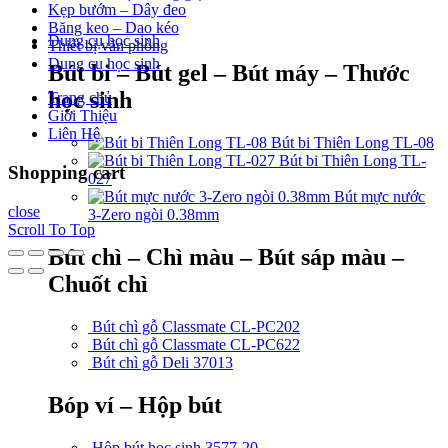
Kẹp bướm – Dây đeo
Băng keo – Dao kéo
Dụng cụ học sinh
Thiết bị văn phòng
Dụng cụ học sinh
Bút bi – Bút gel – Bút máy – Thước
học sinh
Trang chủ
Giới Thiệu
Liên Hệ
Bút bi Thiên Long TL-08
Bút bi Thiên Long TL-
Shopping cart
027
Bút mực nước
close
3-Zero ngòi 0.38mm
Scroll To Top
Bút chì – Chì màu – Bút sáp màu –
Chuốt chì
Bút chì gỗ Classmate CL-PC202
Bút chì gỗ Classmate CL-PC622
Bút chì gỗ Deli 37013
Bóp ví – Hộp bút
Hộp bút học sinh 3577-20