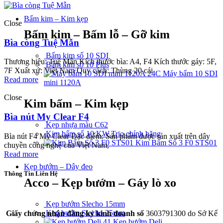
Bấm kim – Kim kẹp
Close
Bấm kim – Bấm lỗ – Gỡ kim
Bìa còng Tuệ Mẫn
Bấm kim số 10 SDI
Thương hiệu: Tuệ Mẫn Kích thước bìa: A4, F4 Kích thước gáy: 5F,
Bấm kim số 10 Plus
7F Xuất xứ: Việt Nam Quy cách: Thùng 20 cái
Máy bấm 10 SDI
Read more
mini 1120A
Close
Kim bấm – Kim kẹp
Bìa nút My Clear F4
Kẹp nhựa màu C62
Kim bấm số 10 KW.Trio chính hãng
Bìa nút F4 My Clear Đặc điểm: Sản phẩm được sản xuất trên dây
Kim Bấm Số 3 F0 STS01
chuyền công nghệ của Việt Nam,
Read more
Kẹp bướm – Dây đeo
Thông Tin Liên Hệ
Acco – Kẹp bướm – Gáy lò xo
CÔNG TY TNHH THÀNH PHÁT A&B
Kẹp bướm Slecho 15mm
Kẹp bướm Slecho 25mm
Giấy chứng nhận đăng ký kinh doanh số
3603791300 do Sở Kế
Kẹp bướm Deli