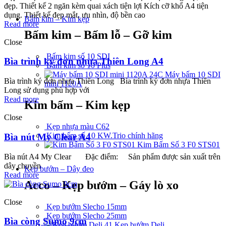
đẹp.
Thiết kế 2 ngăn kèm quai xách tiện lợi
Kích cỡ khổ A4 tiện
dụng.
Thiết kế đẹp mắt, ưu nhìn, độ bền cao
Bấm kim – Kim kẹp
Read more
Bấm kim – Bấm lỗ – Gỡ kim
Close
Bấm kim số 10 SDI
Bìa trình ký đơn nhựa Thiên Long A4
Bấm kim số 10 Plus
Máy bấm 10 SDI
Bìa trình ký đơn nhựa Thiên Long Bìa trình ký đơn nhựa Thiên
mini 1120A
Long sử dụng phù hợp với
Read more
Kim bấm – Kim kẹp
Close
Kẹp nhựa màu C62
Kim bấm số 10 KW.Trio chính hãng
Bìa nút My Clear A4
Kim Bấm Số 3 F0 STS01
Bìa nút A4 My Clear Đặc điểm: Sản phẩm được sản xuất trên
dây chuyền
Kẹp bướm – Dây đeo
Read more
Acco – Kẹp bướm – Gáy lò xo
Close
Kẹp bướm Slecho 15mm
Kẹp bướm Slecho 25mm
Bìa còng Sumo 9cm
Kẹp bướm Deli