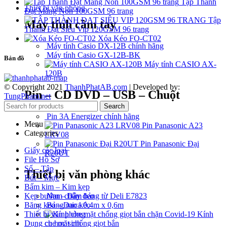
Tập Thành
Thiết bị văn phòng
Đạt Măng Non 100GSM 96 trang
Tập
Máy tính cầm tay
Thành Đạt Siêu Vip 120GSM 96 trang
Xóa Kéo FO-CT02
Máy tính Casio DX-12B chính hãng
Máy tính Casio GX-12B-BK
Bản đồ
Máy tính CASIO AX-
120B
© Copyright 2021
ThanhPhatAB.com
| Developed by:
Pin – CD DVD – USB – Chuột
TungPham.net
Search
Pin 3A Energizer chính hãng
Menu
Pin Panasonic A23
Categories
LRV08
Pin Panasonic Đại
Giấy các loại
R20UT
File Hồ Sơ
Sổ – Tập
Thiết bị văn phòng khác
Bút – Mực
Bấm kim – Kim kẹp
Nam châm bảng từ Deli E7823
Kẹp bướm – Dây đeo
Bảng mica 0,4m x 0,6m
Băng keo – Dao kéo
Kính
Thiết bị văn phòng
che mặt chống giọt bắn
Dụng cụ học sinh