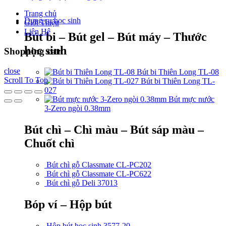
Trang chủ
Dụng cụ học sinh
Giới Thiệu
Liên Hệ
Bút bi – Bút gel – Bút máy – Thước
học sinh
Shopping cart
close
Bút bi Thiên Long TL-08
Scroll To Top
Bút bi Thiên Long TL-
027
Bút mực nước
3-Zero ngòi 0.38mm
Bút chì – Chì màu – Bút sáp màu –
Chuốt chì
Bút chì gỗ Classmate CL-PC202
Bút chì gỗ Classmate CL-PC622
Bút chì gỗ Deli 37013
Bóp ví – Hộp bút
Hộp bút học sinh 3577-20