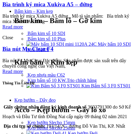
Bìa trình ký mica Xukiva A5 – đứng
Bấm kim – Kim kẹp
Bìa trình ký mica Xukiva A5 đứng Mô tả sản phẩm: Bìa trình ký
Bấm kim – Bấm lỗ – Gỡ kim
mica Xukiva A5 đứng
Read more
Bấm kim số 10 SDI
Close
Bấm kim số 10 Plus
Máy bấm 10 SDI
Bìa nút My Clear F4
mini 1120A
Bìa nút F4 My Clear Đặc điểm: Sản phẩm được sản xuất trên dây
Kim bấm – Kim kẹp
chuyền công nghệ của Việt Nam,
Read more
Kẹp nhựa màu C62
Kim bấm số 10 KW.Trio chính hãng
Thông Tin Liên Hệ
Kim Bấm Số 3 F0 STS01
CÔNG TY TNHH THÀNH PHÁT A&B
Kẹp bướm – Dây đeo
Giấy chứng nhận đăng ký kinh doanh số
3603791300 do Sở Kế
Acco – Kẹp bướm – Gáy lò xo
Hoạch và Đầu Tư tỉnh Đồng Nai cấp ngày 09 tháng 02 năm 2021
Kẹp bướm Slecho 15mm
Địa chỉ trụ sở chính:
193/14/2C, đường Đỗ Văn Thi, KP. Nhất
Kẹp bướm Slecho 25mm
Kẹp bướm Deli