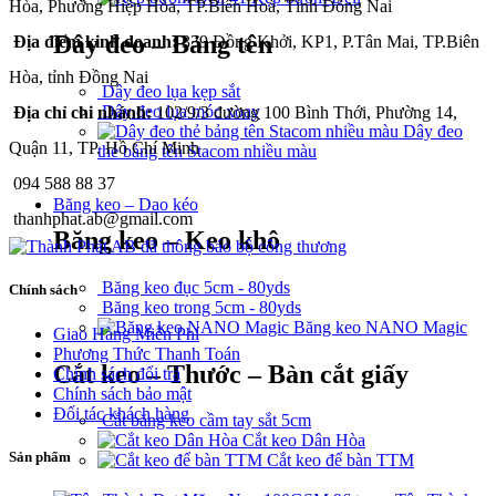
Hòa, Phường Hiệp Hòa, TP.Biên Hoà, Tỉnh Đồng Nai
Dây đeo – Bảng tên
Địa điểm kinh doanh:
339 Đồng Khởi, KP1, P.Tân Mai, TP.Biên
Hòa, tỉnh Đồng Nai
Dây đeo lụa kẹp sắt
Dây đeo lụa móc xoay
Địa chỉ chi nhánh:
102/9/3 đường 100 Bình Thới, Phường 14,
Dây đeo
Quận 11, TP. Hồ Chí Minh
thẻ bảng tên Stacom nhiều màu
094 588 88 37
Băng keo – Dao kéo
thanhphat.ab@gmail.com
Băng keo – Keo khô
Băng keo đục 5cm - 80yds
Chính sách
Băng keo trong 5cm - 80yds
Băng keo NANO Magic
Giao Hàng Miễn Phí
Phương Thức Thanh Toán
Cắt keo – Thước – Bàn cắt giấy
Chính sách đổi trả
Chính sách bảo mật
Đối tác khách hàng
Cắt băng keo cầm tay sắt 5cm
Cắt keo Dân Hòa
Sản phẩm
Cắt keo để bàn TTM