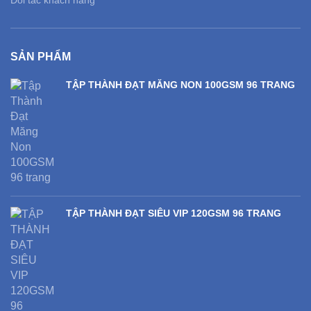
SẢN PHẨM
TẬP THÀNH ĐẠT MĂNG NON 100GSM 96 TRANG
TẬP THÀNH ĐẠT SIÊU VIP 120GSM 96 TRANG