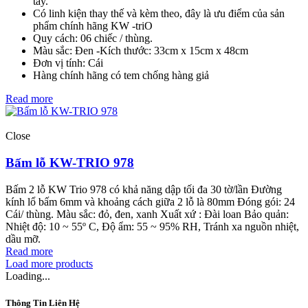
tay.
Có linh kiện thay thế và kèm theo, đây là ưu điểm của sản
phẩm chính hãng KW -triO
Quy cách: 06 chiếc / thùng.
Màu sắc: Đen -Kích thước: 33cm x 15cm x 48cm
Đơn vị tính: Cái
Hàng chính hãng có tem chống hàng giả
Read more
Close
Bấm lỗ KW-TRIO 978
Bấm 2 lỗ KW Trio 978 có khả năng dập tối đa 30 tờ/lần Đường
kính lổ bấm 6mm và khoảng cách giữa 2 lỗ là 80mm Đóng gói: 24
Cái/ thùng. Màu sắc: đỏ, đen, xanh Xuất xứ : Đài loan Bảo quản:
Nhiệt độ: 10 ~ 55º C, Độ ẩm: 55 ~ 95% RH, Tránh xa nguồn nhiệt,
dầu mỡ.
Read more
Load more products
Loading...
Thông Tin Liên Hệ