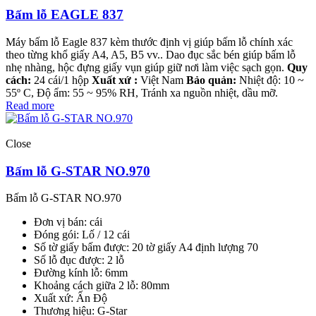
Bấm lỗ EAGLE 837
Máy bấm lỗ Eagle 837 kèm thước định vị giúp bấm lỗ chính xác
theo từng khổ giấy A4, A5, B5 vv.. Dao đục sắc bén giúp bấm lỗ
nhẹ nhàng, hộc đựng giấy vụn giúp giữ nơi làm việc sạch gọn.
Quy
cách:
24 cái/1 hộp
Xuất xứ :
Việt Nam
Bảo quản:
Nhiệt độ: 10 ~
55º C, Độ ẩm: 55 ~ 95% RH, Tránh xa nguồn nhiệt, dầu mỡ.
Read more
Close
Bấm lỗ G-STAR NO.970
Bấm lỗ G-STAR NO.970
Đơn vị bán: cái
Đóng gói: Lố / 12 cái
Số tờ giấy bấm được: 20 tờ giấy A4 định lượng 70
Số lỗ đục được: 2 lỗ
Đường kính lỗ: 6mm
Khoảng cách giữa 2 lỗ: 80mm
Xuất xứ: Ấn Độ
Thương hiệu: G-Star