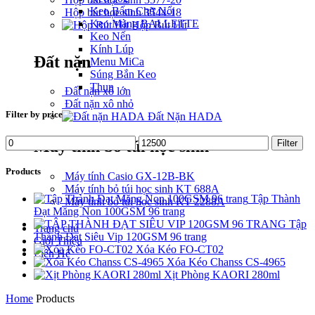
Keo Bấm Chữ Nổi
Hộp bút học sinh 3544-18
Keo Màng BALLETTE
Hộp Bút Hít
Keo Nến
Kính Lúp
Đất nặn
Menu MiCa
Súng Bắn Keo
Thun
Đất nặn xô lớn
Đất nặn xô nhỏ
Filter by price
Đất Nặn HADA
Máy tính bỏ túi học sinh
Filter
Products
Máy tính Casio GX-12B-BK
Máy tính bỏ túi học sinh KT 688A
Tập Thành
Máy tính bỏ túi học sinh KT 2288A
Đạt Măng Non 100GSM 96 trang
Tập
Trang chủ
Thành Đạt Siêu Vip 120GSM 96 trang
Giới Thiệu
Xóa Kéo FO-CT02
Liên Hệ
Xóa Kéo Chanss CS-4965
Xịt Phòng KAORI 280ml
Home
Products