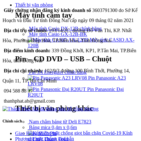
Thiết bị văn phòng
Giấy chứng nhận đăng ký kinh doanh số
3603791300 do Sở Kế
Máy tính cầm tay
Hoạch và Đầu Tư tỉnh Đồng Nai cấp ngày 09 tháng 02 năm 2021
Máy tính Casio DX-12B chính hãng
Địa chỉ trụ sở chính:
193/14/2C, đường Đỗ Văn Thi, KP. Nhất
Máy tính Casio GX-12B-BK
Máy tính CASIO AX-
Hòa, Phường Hiệp Hòa, TP.Biên Hoà, Tỉnh Đồng Nai
120B
Địa điểm kinh doanh:
339 Đồng Khởi, KP1, P.Tân Mai, TP.Biên
Pin – CD DVD – USB – Chuột
Hòa, tỉnh Đồng Nai
Địa chỉ chi nhánh:
102/9/3 đường 100 Bình Thới, Phường 14,
Pin 3A Energizer chính hãng
Pin Panasonic A23
Quận 11, TP. Hồ Chí Minh
LRV08
Pin Panasonic Đại
094 588 88 37
R20UT
thanhphat.ab@gmail.com
Thiết bị văn phòng khác
Chính sách
Nam châm bảng từ Deli E7823
Bảng mica 0,4m x 0,6m
Kính
Giao Hàng Miễn Phí
che mặt chống giọt bắn
Phương Thức Thanh Toán