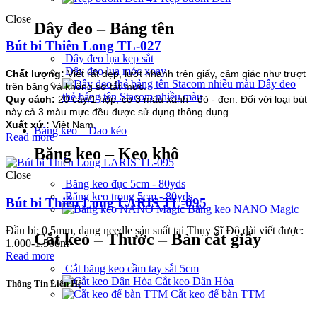
Close
Dây đeo – Bảng tên
Bút bi Thiên Long TL-027
Dây đeo lụa kẹp sắt
Dây đeo lụa móc xoay
Chất lượng:
Viết rất đẹp, lướt nhanh trên giấy, cảm giác như trượt
Dây đeo
trên băng và không sợ tắt mực.
thẻ bảng tên Stacom nhiều màu
Quy cách:
20 cây/1 hộp, có 3 màu xanh - đỏ - đen. Đối với loại bút
này cả 3 màu mực đều được sử dụng thông dụng.
Xuất xứ :
Việt Nam
Băng keo – Dao kéo
Read more
Băng keo – Keo khô
Close
Băng keo đục 5cm - 80yds
Băng keo trong 5cm - 80yds
Bút bi Thiên Long LARIS TL-095
Băng keo NANO Magic
Đầu bi: 0.5mm, dạng needle sản suất tại Thụy Sĩ Độ dài viết được:
Cắt keo – Thước – Bàn cắt giấy
1.000-1.500m
Read more
Cắt băng keo cầm tay sắt 5cm
Cắt keo Dân Hòa
Thông Tin Liên Hệ
Cắt keo để bàn TTM
CÔNG TY TNHH THÀNH PHÁT A&B