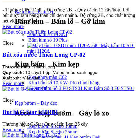
- Thương hiệu: Deli. - Độ cứng: 2B. - Quy cách: 12 cây/hộp. Lõi
Bấm kim – Kim kẹp
bút được làm bằng than chì đen nhánh. Độ cứng 2B, cho chất lượng
Bấm kim – Bấm lỗ – Gỡ kim
nét viết đẹp, rõ nét.
Read more
Bấm kim số 10 SDI
Bấm kim số 10 Plus
Close
Máy bấm 10 SDI
mini 1120A
Bút xóa nước Thiên Long CP-02
Kim bấm – Kim kẹp
Thương hiệu:
Thiên Long
Quy cách:
10 cây/1 hộp. Vỏ bút màu xanh ngọc.
Kẹp nhựa màu C62
Xuất xứ :
Việt Nam
Kim bấm số 10 KW.Trio chính hãng
Read more
Kim Bấm Số 3 F0 STS01
Close
Kẹp bướm – Dây đeo
Bút bi G-Star SIPPRI
Acco – Kẹp bướm – Gáy lò xo
Thương hiệu: G-Star Quy cách: Lon 25 cây
Kẹp bướm Slecho 15mm
Read more
Kẹp bướm Slecho 25mm
Kẹp bướm Deli