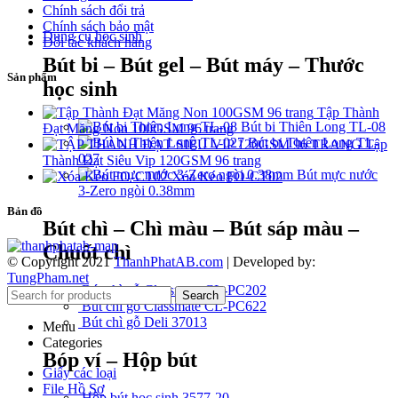
Chính sách đổi trả
Chính sách bảo mật
Dụng cụ học sinh
Đối tác khách hàng
Bút bi – Bút gel – Bút máy – Thước
Sản phẩm
học sinh
Tập Thành
Bút bi Thiên Long TL-08
Đạt Măng Non 100GSM 96 trang
Bút bi Thiên Long TL-
Tập
027
Thành Đạt Siêu Vip 120GSM 96 trang
Bút mực nước
Xóa Kéo FO-CT02
3-Zero ngòi 0.38mm
Bản đồ
Bút chì – Chì màu – Bút sáp màu –
Chuốt chì
© Copyright 2021
ThanhPhatAB.com
| Developed by:
TungPham.net
Bút chì gỗ Classmate CL-PC202
Search
Bút chì gỗ Classmate CL-PC622
Bút chì gỗ Deli 37013
Menu
Categories
Bóp ví – Hộp bút
Giấy các loại
File Hồ Sơ
Hộp bút học sinh 3577-20