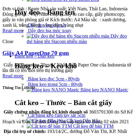
Đơn vị tính : Ream Nhà sản xuất: Việt Nam, Thái Lan, Indonesia
Dây đeo – Bảng tên
Đóng gói tại : Việt Nam Loại : Giấy in cao cấp, giấy photocopy,
giấy in văn phòng giá rẻ Kích thước: A4 Màu sắc : xanh dương,
xanh lá, trắng, hồng, vàng đậm, vàng nhạt
Dây đeo lụa kẹp sắt
Read more
Dây đeo lụa móc xoay
Dây đeo
Close
thẻ bảng tên Stacom nhiều màu
Giấy A4 PaperOne 70 gsm
Băng keo – Dao kéo
Băng keo – Keo khô
Giấy A4 Paperone 70gsm Nhãn hiệu Paper One của Indonesia từ
lâu đã có tên tuổi trên thị trường giấy
Read more
Băng keo đục 5cm - 80yds
Băng keo trong 5cm - 80yds
Thông Tin Liên Hệ
Băng keo NANO Magic
CÔNG TY TNHH THÀNH PHÁT A&B
Cắt keo – Thước – Bàn cắt giấy
Giấy chứng nhận đăng ký kinh doanh số
3603791300 do Sở Kế
Cắt băng keo cầm tay sắt 5cm
Cắt keo Dân Hòa
Hoạch và Đầu Tư tỉnh Đồng Nai cấp ngày 09 tháng 02 năm 2021
Cắt keo để bàn TTM
Địa chỉ trụ sở chính:
193/14/2C, đường Đỗ Văn Thi, KP. Nhất