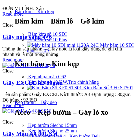
ĐƠN VỊ TÍNH: Xấp
Bấm kim – Kim kẹp
Read more
Bấm kim – Bấm lỗ – Gỡ kim
Close
Bấm kim số 10 SDI
Giấy note vàng 4×6
Bấm kim số 10 Plus
Máy bấm 10 SDI
Thông tin sản phẩm: – Giấy note là loại giấy dùng để ghi chú
mini 1120A
nhanh và là một trong những
Read more
Kim bấm – Kim kẹp
Close
Kẹp nhựa màu C62
Giấy EXCEL A3 80gsm
Kim bấm số 10 KW.Trio chính hãng
Kim Bấm Số 3 F0 STS01
Tên sản phẩm: Giấy EXCEL Kích thước: A3 Định lượng : 80gsm.
Độ trắng : 92 ISO
Kẹp bướm – Dây đeo
Read more
Acco – Kẹp bướm – Gáy lò xo
Close
Kẹp bướm Slecho 15mm
Kẹp bướm Slecho 25mm
Giấy Màu A4 80GSM
Kẹp bướm Deli