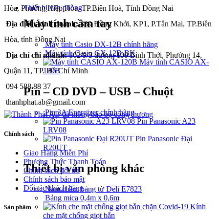
Thiết bị văn phòng
Hòa, Phường Hiệp Hòa, TP.Biên Hoà, Tỉnh Đồng Nai
Máy tính cầm tay
Địa điểm kinh doanh:
339 Đồng Khởi, KP1, P.Tân Mai, TP.Biên
Hòa, tỉnh Đồng Nai
Máy tính Casio DX-12B chính hãng
Máy tính Casio GX-12B-BK
Địa chỉ chi nhánh:
102/9/3 đường 100 Bình Thới, Phường 14,
Máy tính CASIO AX-
120B
Quận 11, TP. Hồ Chí Minh
094 588 88 37
Pin – CD DVD – USB – Chuột
thanhphat.ab@gmail.com
Pin 3A Energizer chính hãng
Pin Panasonic A23
LRV08
Chính sách
Pin Panasonic Đại
R20UT
Giao Hàng Miễn Phí
Phương Thức Thanh Toán
Thiết bị văn phòng khác
Chính sách đổi trả
Chính sách bảo mật
Đối tác khách hàng
Nam châm bảng từ Deli E7823
Bảng mica 0,4m x 0,6m
Kính
Sản phẩm
che mặt chống giọt bắn