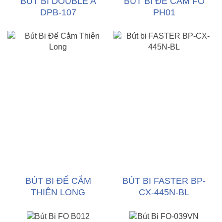
BÚT BI DOUBLE A
BÚT BI ĐẾ CẮM FO
DPB-107
PH01
BÚT BI ĐẾ CẮM
BÚT BI FASTER BP-
THIÊN LONG
CX-445N-BL