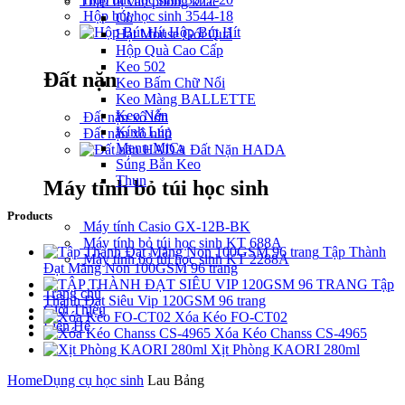
Thiết bị văn phòng khác
Hộp bút học sinh 3544-18
Cờ
Hộp Bút Hít
Hạt Mouse Gói Quà
Hộp Quà Cao Cấp
Keo 502
Đất nặn
Keo Bấm Chữ Nổi
Keo Màng BALLETTE
Keo Nến
Đất nặn xô lớn
Kính Lúp
Đất nặn xô nhỏ
Menu MiCa
Đất Nặn HADA
Súng Bắn Keo
Thun
Máy tính bỏ túi học sinh
Products
Máy tính Casio GX-12B-BK
Máy tính bỏ túi học sinh KT 688A
Tập Thành
Máy tính bỏ túi học sinh KT 2288A
Đạt Măng Non 100GSM 96 trang
Tập
Trang chủ
Thành Đạt Siêu Vip 120GSM 96 trang
Giới Thiệu
Xóa Kéo FO-CT02
Liên Hệ
Xóa Kéo Chanss CS-4965
Xịt Phòng KAORI 280ml
Home
Dụng cụ học sinh
Lau Bảng