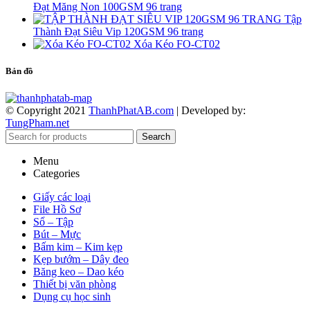
Đạt Măng Non 100GSM 96 trang
Tập
Thành Đạt Siêu Vip 120GSM 96 trang
Xóa Kéo FO-CT02
Bản đồ
© Copyright 2021
ThanhPhatAB.com
| Developed by:
TungPham.net
Search
Menu
Categories
Giấy các loại
File Hồ Sơ
Sổ – Tập
Bút – Mực
Bấm kim – Kim kẹp
Kẹp bướm – Dây đeo
Băng keo – Dao kéo
Thiết bị văn phòng
Dụng cụ học sinh