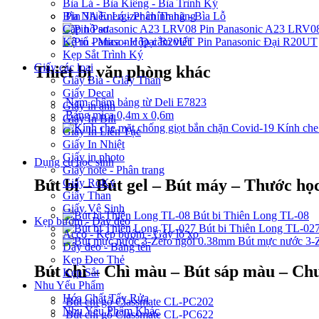
Bìa Lá - Bìa Kiếng - Bìa Trình Ký
Pin 3A Energizer chính hãng
Bìa Nhiều Lá - Phân Trang - Bìa Lỗ
Pin Panasonic A23 LRV0
Cặp hồ sơ
Pin Panasonic Đại R20UT
Kệ rổ - Mica - Hộp cắm viết
Kẹp Sắt Trình Ký
Giấy các loại
Thiết bị văn phòng khác
Giấy Bìa - Giấy Than
Giấy Decal
Nam châm bảng từ Deli E7823
Giấy in ảnh
Bảng mica 0,4m x 0,6m
Giấy In Bill
Kính che
Giấy In Liên Tục
Giấy In Nhiệt
Giấy in photo
Dụng cụ học sinh
Giấy note - Phân trang
Bút bi – Bút gel – Bút máy – Thước học
Giấy RoKy
Giấy Than
Giấy Vệ Sinh
Bút bi Thiên Long TL-08
Kẹp bướm - Dây đeo
Bút bi Thiên Long TL-02
Acco - Kẹp bướm - Gáy lò xo
Bút mực nước 3-
Dây đeo - Bảng tên
Kẹp Đeo Thẻ
Bút chì – Chì màu – Bút sáp màu – Chu
Kẹp Sắt
Nhu Yếu Phẩm
Hóa Chất Tẩy Rửa
Bút chì gỗ Classmate CL-PC202
Nhu Yếu Phẩm Khác
Bút chì gỗ Classmate CL-PC622