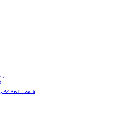
ts
s
dây A4 A&B - Xanh