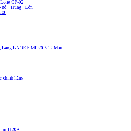
n Long CP-02
hỏ - Trung - Lớn
200
g Bảng BAOKE MP3905 12 Màu
e chính hãng
ini 1120A