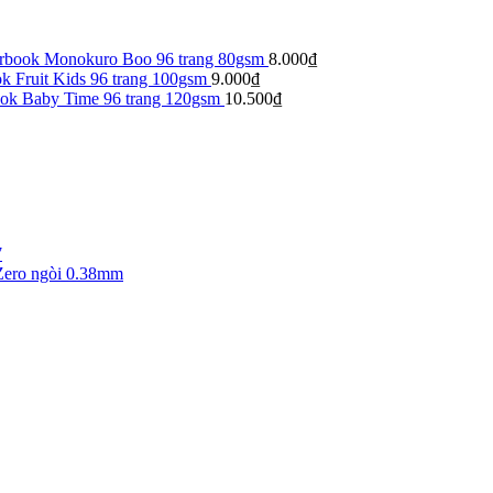
arbook Monokuro Boo 96 trang 80gsm
8.000
₫
k Fruit Kids 96 trang 100gsm
9.000
₫
ook Baby Time 96 trang 120gsm
10.500
₫
7
Zero ngòi 0.38mm