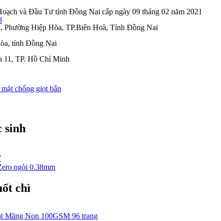
ạch và Đầu Tư tỉnh Đồng Nai cấp ngày 09 tháng 02 năm 2021
8
, Phường Hiệp Hòa, TP.Biên Hoà, Tỉnh Đồng Nai
òa, tỉnh Đồng Nai
n 11, TP. Hồ Chí Minh
 mặt chống giọt bắn
 sinh
7
Zero ngòi 0.38mm
ốt chì
ạt Măng Non 100GSM 96 trang