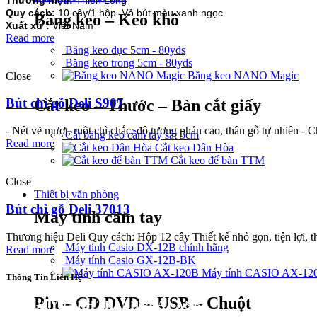
Quy cách:
10 cây/1 hộp. Vỏ bút màu xanh ngọc.
Băng keo – Keo khô
Xuất xứ :
Việt Nam
Read more
Băng keo đục 5cm - 80yds
Băng keo trong 5cm - 80yds
Băng keo NANO Magic
Close
Bút chì gỗ Deli S907
Cắt keo – Thước – Bàn cắt giấy
- Nét vẽ mượt, ruột chì chắc, độ tương phản cao, thân gỗ tự nhiên - 
Cắt băng keo cầm tay sắt 5cm
Read more
Cắt keo Dân Hòa
Cắt keo để bàn TTM
Close
Thiết bị văn phòng
Bút chì gỗ Deli 37013
Máy tính cầm tay
Thương hiệu Deli Quy cách: Hộp 12 cây Thiết kế nhỏ gọn, tiện lợi, th
Máy tính Casio DX-12B chính hãng
Read more
Máy tính Casio GX-12B-BK
Máy tính CASIO AX-12
Thông Tin Liên Hệ
Pin – CD DVD – USB – Chuột
CÔNG TY TNHH THÀNH PHÁT A&B