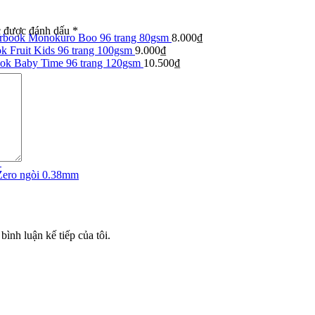
c được đánh dấu
*
arbook Monokuro Boo 96 trang 80gsm
8.000
₫
k Fruit Kids 96 trang 100gsm
9.000
₫
ook Baby Time 96 trang 120gsm
10.500
₫
7
Zero ngòi 0.38mm
bình luận kế tiếp của tôi.