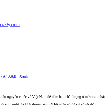
u Nhảy DELI
dây A4 A&B - Xanh
khẩu nguyên chiếc về Việt Nam để đảm bảo chất lượng ở mức cao nhất
ất cao, nghĩa là kích thước của mỗi bộ phận có độ sai số rất thấp.