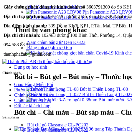
Pin 3A Energizer chính hãng
Giấy chứng nhận đăng ký kinh doanh số
3603791300 do Sở Kế Ho
Pin Panasonic A23 LRV0
Địa chỉ trụ sở chính:
193/14/2C, đường Đỗ Văn Thi, KP. Nhất Hòa
Pin Panasonic Đại R20UT
Địa điểm kinh doanh:
339 Đồng Khởi, KP1, P.Tân Mai, TP.Biên H
Thiết bị văn phòng khác
Địa chỉ chi nhánh:
102/9/3 đường 100 Bình Thới, Phường 14, Quậ
Nam châm bảng từ Deli E7823
094 588 88 37
Bảng mica 0,4m x 0,6m
Kính che
thanhphat.ab@gmail.com
Dụng cụ học sinh
Chính sách
Bút bi – Bút gel – Bút máy – Thước học
Giao Hàng Miễn Phí
Bút bi Thiên Long TL-08
Phương Thức Thanh Toán
Bút bi Thiên Long TL-02
Chính sách đổi trả
Bút mực nước 3-
Chính sách bảo mật
Đối tác khách hàng
Bút chì – Chì màu – Bút sáp màu – Chu
Sản phẩm
Bút chì gỗ Classmate CL-PC202
Tập Thành Đ
Bút chì gỗ Classmate CL-PC622