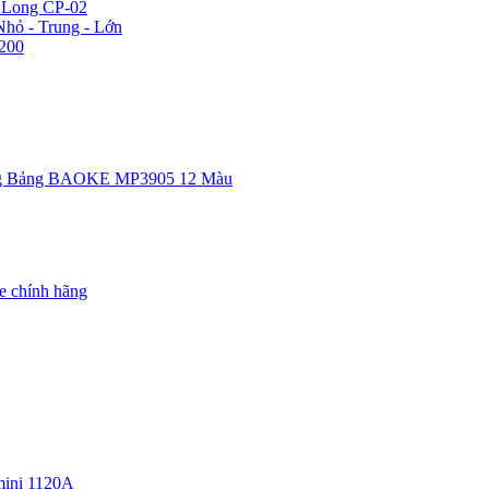
n Long CP-02
hỏ - Trung - Lớn
200
g Bảng BAOKE MP3905 12 Màu
e chính hãng
ini 1120A