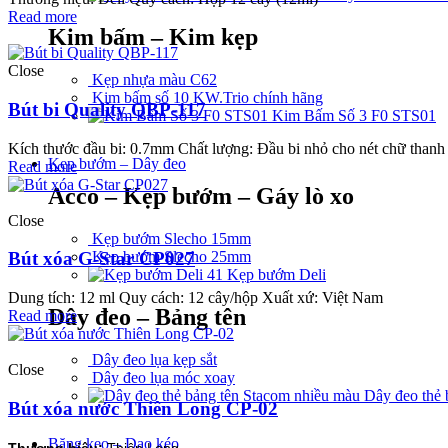
Read more
Kim bấm – Kim kẹp
Close
Kẹp nhựa màu C62
Kim bấm số 10 KW.Trio chính hãng
Bút bi Quality QBP-117
Kim Bấm Số 3 F0 STS01
Kích thước đầu bi: 0.7mm Chất lượng: Đầu bi nhỏ cho nét chữ thanh 
Kẹp bướm – Dây đeo
Read more
Acco – Kẹp bướm – Gáy lò xo
Close
Kẹp bướm Slecho 15mm
Kẹp bướm Slecho 25mm
Bút xóa G-Star CP027
Kẹp bướm Deli
Dung tích: 12 ml Quy cách: 12 cây/hộp Xuất xứ: Việt Nam
Dây đeo – Bảng tên
Read more
Dây đeo lụa kẹp sắt
Close
Dây đeo lụa móc xoay
Dây đeo thẻ 
Bút xóa nước Thiên Long CP-02
Băng keo – Dao kéo
Thương hiệu:
Thiên Long