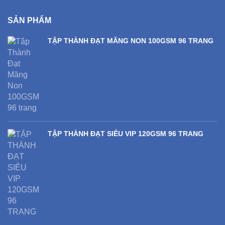
SẢN PHẨM
TẬP THÀNH ĐẠT MĂNG NON 100GSM 96 TRANG
TẬP THÀNH ĐẠT SIÊU VIP 120GSM 96 TRANG