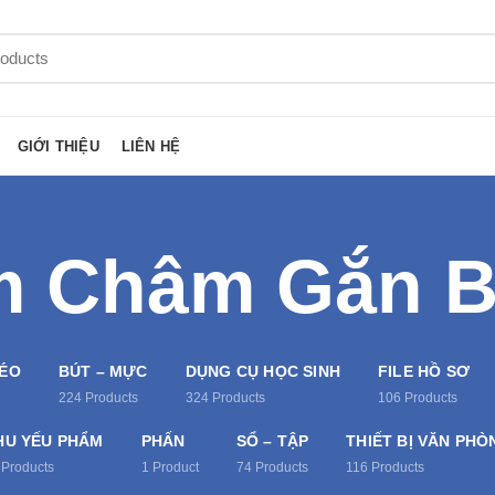
GIỚI THIỆU
LIÊN HỆ
 Châm Gắn 
KÉO
BÚT – MỰC
DỤNG CỤ HỌC SINH
FILE HỒ SƠ
224
Products
324
Products
106
Products
HU YẾU PHẨM
PHẤN
SỔ – TẬP
THIẾT BỊ VĂN PHÒ
Products
1
Product
74
Products
116
Products