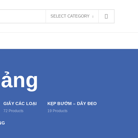
SELECT CATEGORY
Bảng
GIẤY CÁC LOẠI
KẸP BƯỚM – DÂY ĐEO
72
Products
19
Products
NG