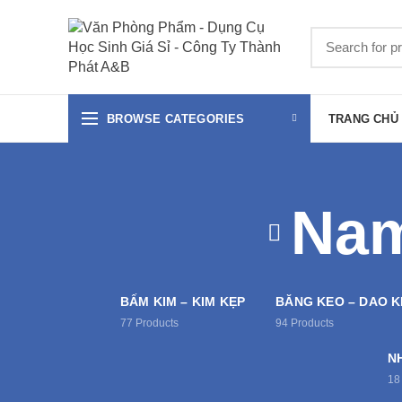
BROWSE CATEGORIES
TRANG CHỦ
Nam
BẤM KIM – KIM KẸP
BĂNG KEO – DAO 
77
Products
94
Products
N
18