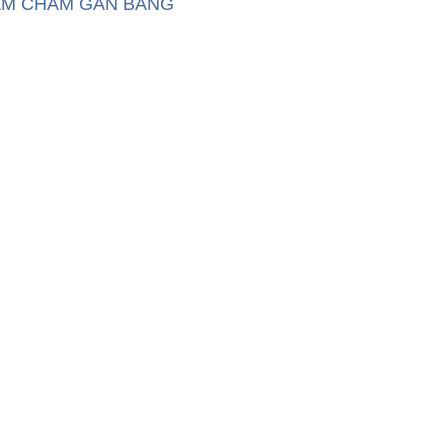
M CHÂM GẮN BẢNG