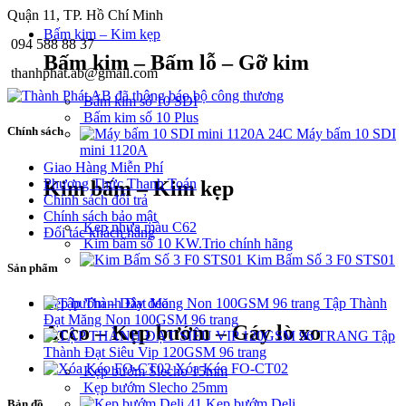
Quận 11, TP. Hồ Chí Minh
Bấm kim – Kim kẹp
094 588 88 37
Bấm kim – Bấm lỗ – Gỡ kim
thanhphat.ab@gmail.com
Bấm kim số 10 SDI
Bấm kim số 10 Plus
Chính sách
Máy bấm 10 SDI
mini 1120A
Giao Hàng Miễn Phí
Phương Thức Thanh Toán
Kim bấm – Kim kẹp
Chính sách đổi trả
Chính sách bảo mật
Kẹp nhựa màu C62
Đối tác khách hàng
Kim bấm số 10 KW.Trio chính hãng
Kim Bấm Số 3 F0 STS01
Sản phẩm
Tập Thành
Kẹp bướm – Dây đeo
Đạt Măng Non 100GSM 96 trang
Acco – Kẹp bướm – Gáy lò xo
Tập
Thành Đạt Siêu Vip 120GSM 96 trang
Xóa Kéo FO-CT02
Kẹp bướm Slecho 15mm
Kẹp bướm Slecho 25mm
Kẹp bướm Deli
Bản đồ