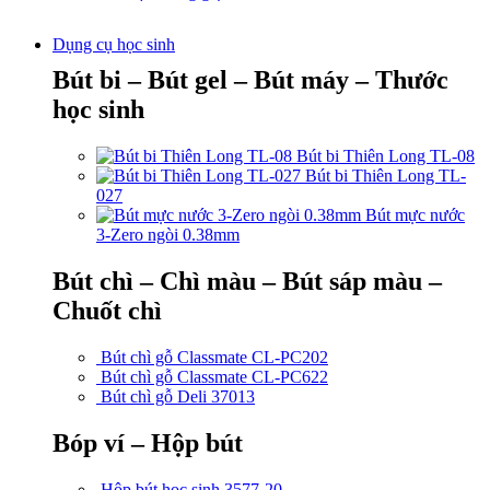
Dụng cụ học sinh
Bút bi – Bút gel – Bút máy – Thước
học sinh
Bút bi Thiên Long TL-08
Bút bi Thiên Long TL-
027
Bút mực nước
3-Zero ngòi 0.38mm
Bút chì – Chì màu – Bút sáp màu –
Chuốt chì
Bút chì gỗ Classmate CL-PC202
Bút chì gỗ Classmate CL-PC622
Bút chì gỗ Deli 37013
Bóp ví – Hộp bút
Hộp bút học sinh 3577-20