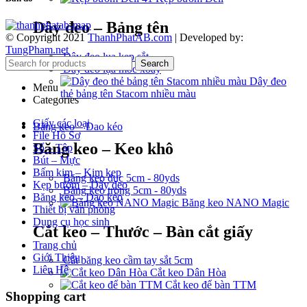
Dây đeo – Bảng tên
© Copyright 2021
ThanhPhatAB.com
| Developed by:
TungPham.net
Dây đeo lụa kẹp sắt
Search
Dây đeo lụa móc xoay
Dây đeo
Menu
thẻ bảng tên Stacom nhiều màu
Categories
Giấy các loại
Băng keo – Dao kéo
File Hồ Sơ
Băng keo – Keo khô
Sổ – Tập
Bút – Mực
Bấm kim – Kim kẹp
Băng keo đục 5cm - 80yds
Kẹp bướm – Dây đeo
Băng keo trong 5cm - 80yds
Băng keo – Dao kéo
Băng keo NANO Magic
Thiết bị văn phòng
Dụng cụ học sinh
Cắt keo – Thước – Bàn cắt giấy
Trang chủ
Giới Thiệu
Cắt băng keo cầm tay sắt 5cm
Liên Hệ
Cắt keo Dân Hòa
Cắt keo để bàn TTM
Shopping cart