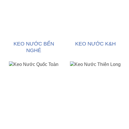
KEO NƯỚC BẾN
KEO NƯỚC K&H
NGHÉ