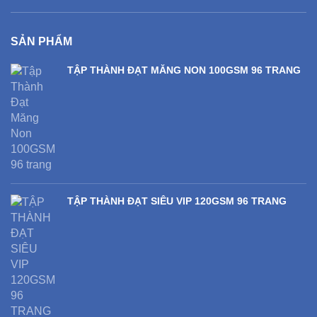
SẢN PHẨM
TẬP THÀNH ĐẠT MĂNG NON 100GSM 96 TRANG
TẬP THÀNH ĐẠT SIÊU VIP 120GSM 96 TRANG