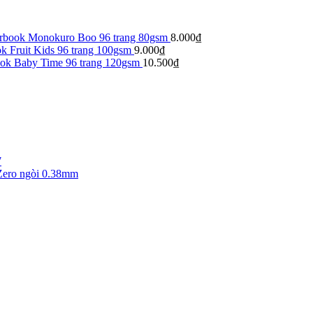
arbook Monokuro Boo 96 trang 80gsm
8.000
₫
k Fruit Kids 96 trang 100gsm
9.000
₫
ook Baby Time 96 trang 120gsm
10.500
₫
7
Zero ngòi 0.38mm