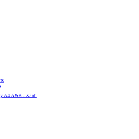
ts
s
dây A4 A&B - Xanh