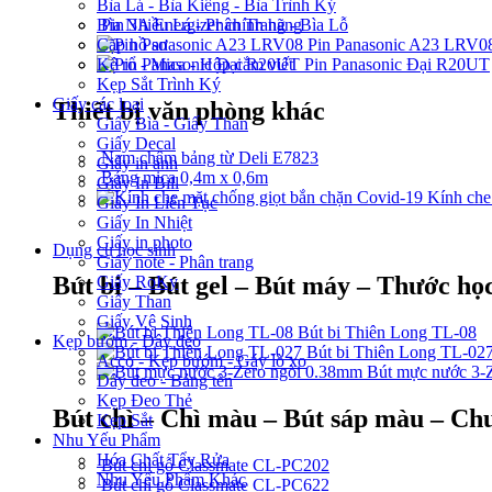
Bìa Lá - Bìa Kiếng - Bìa Trình Ký
Pin 3A Energizer chính hãng
Bìa Nhiều Lá - Phân Trang - Bìa Lỗ
Pin Panasonic A23 LRV0
Cặp hồ sơ
Pin Panasonic Đại R20UT
Kệ rổ - Mica - Hộp cắm viết
Kẹp Sắt Trình Ký
Giấy các loại
Thiết bị văn phòng khác
Giấy Bìa - Giấy Than
Giấy Decal
Nam châm bảng từ Deli E7823
Giấy in ảnh
Bảng mica 0,4m x 0,6m
Giấy In Bill
Kính che
Giấy In Liên Tục
Giấy In Nhiệt
Giấy in photo
Dụng cụ học sinh
Giấy note - Phân trang
Bút bi – Bút gel – Bút máy – Thước học
Giấy RoKy
Giấy Than
Giấy Vệ Sinh
Bút bi Thiên Long TL-08
Kẹp bướm - Dây đeo
Bút bi Thiên Long TL-02
Acco - Kẹp bướm - Gáy lò xo
Bút mực nước 3-
Dây đeo - Bảng tên
Kẹp Đeo Thẻ
Bút chì – Chì màu – Bút sáp màu – Chu
Kẹp Sắt
Nhu Yếu Phẩm
Hóa Chất Tẩy Rửa
Bút chì gỗ Classmate CL-PC202
Nhu Yếu Phẩm Khác
Bút chì gỗ Classmate CL-PC622