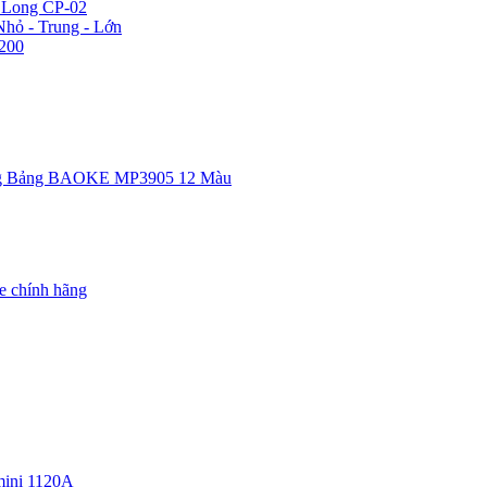
n Long CP-02
hỏ - Trung - Lớn
200
g Bảng BAOKE MP3905 12 Màu
e chính hãng
ini 1120A