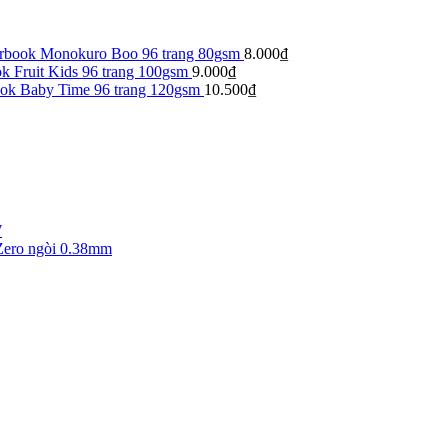
arbook Monokuro Boo 96 trang 80gsm
8.000
₫
k Fruit Kids 96 trang 100gsm
9.000
₫
ook Baby Time 96 trang 120gsm
10.500
₫
7
Zero ngòi 0.38mm