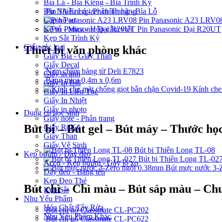
Bìa Lá - Bìa Kiếng - Bìa Trình Ký
Pin 3A Energizer chính hãng
Bìa Nhiều Lá - Phân Trang - Bìa Lỗ
Pin Panasonic A23 LRV0
Cặp hồ sơ
Pin Panasonic Đại R20UT
Kệ rổ - Mica - Hộp cắm viết
Kẹp Sắt Trình Ký
Giấy các loại
Thiết bị văn phòng khác
Giấy Bìa - Giấy Than
Giấy Decal
Nam châm bảng từ Deli E7823
Giấy in ảnh
Bảng mica 0,4m x 0,6m
Giấy In Bill
Kính che
Giấy In Liên Tục
Giấy In Nhiệt
Giấy in photo
Dụng cụ học sinh
Giấy note - Phân trang
Bút bi – Bút gel – Bút máy – Thước học
Giấy RoKy
Giấy Than
Giấy Vệ Sinh
Bút bi Thiên Long TL-08
Kẹp bướm - Dây đeo
Bút bi Thiên Long TL-02
Acco - Kẹp bướm - Gáy lò xo
Bút mực nước 3-
Dây đeo - Bảng tên
Kẹp Đeo Thẻ
Bút chì – Chì màu – Bút sáp màu – Chu
Kẹp Sắt
Nhu Yếu Phẩm
Hóa Chất Tẩy Rửa
Bút chì gỗ Classmate CL-PC202
Nhu Yếu Phẩm Khác
Bút chì gỗ Classmate CL-PC622