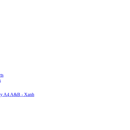
ts
s
dây A4 A&B - Xanh