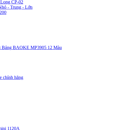
n Long CP-02
hỏ - Trung - Lớn
200
g Bảng BAOKE MP3905 12 Màu
e chính hãng
ini 1120A