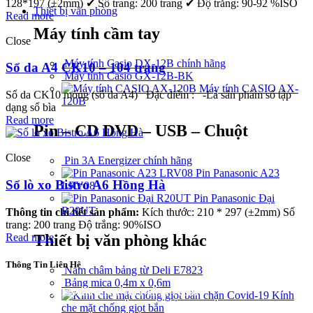
128*197 (±2mm) ✔ Số trang: 200 trang ✔ Độ trắng: 90-92 %ISO
Thiết bị văn phòng
Read more
Máy tính cầm tay
Close
Máy tính Casio DX-12B chính hãng
Sổ da A4 CK10 – 104 trang
Máy tính Casio GX-12B-BK
Máy tính CASIO AX-
Sổ da CK10 mỏng (sổ da A4) Đặc điểm : -Là sản phẩm sổ tập
120B
dạng sổ bìa
Read more
Pin – CD DVD – USB – Chuột
Close
Pin 3A Energizer chính hãng
Pin Panasonic A23
Sổ lò xo Bistro A6 Hồng Hà
LRV08
Pin Panasonic Đại
R20UT
Thông tin chi tiết sản phẩm:
Kích thước: 210 * 297 (±2mm) Số
trang: 200 trang Độ trắng: 90%ISO
Read more
Thiết bị văn phòng khác
Thông Tin Liên Hệ
Nam châm bảng từ Deli E7823
Bảng mica 0,4m x 0,6m
CÔNG TY TNHH THÀNH PHÁT A&B
Kính
che mặt chống giọt bắn