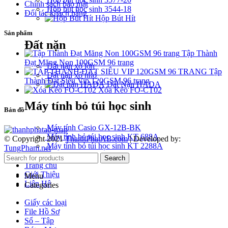
Chính sách bảo mật
Hộp bút học sinh 3544-18
Đối tác khách hàng
Hộp Bút Hít
Sản phẩm
Đất nặn
Tập Thành
Đạt Măng Non 100GSM 96 trang
Đất nặn xô lớn
Tập
Đất nặn xô nhỏ
Thành Đạt Siêu Vip 120GSM 96 trang
Đất Nặn HADA
Xóa Kéo FO-CT02
Máy tính bỏ túi học sinh
Bản đồ
Máy tính Casio GX-12B-BK
Máy tính bỏ túi học sinh KT 688A
© Copyright 2021
ThanhPhatAB.com
| Developed by:
Máy tính bỏ túi học sinh KT 2288A
TungPham.net
Search
Trang chủ
Giới Thiệu
Menu
Liên Hệ
Categories
Giấy các loại
File Hồ Sơ
Sổ – Tập