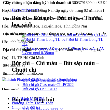
Giấy chứng nhận đăng ký kinh doanh số
3603791300 do Sở Kế
Dụng cụ học sinh
Hoạch và Đầu Tư tỉnh Đồng Nai cấp ngày 09 tháng 02 năm 2021
Bút bi – Bút gel – Bút máy – Thước
Địa chỉ trụ sở chính:
193/14/2C, đường Đỗ Văn Thi, KP. Nhất
học sinh
Hòa, Phường Hiệp Hòa, TP.Biên Hoà, Tỉnh Đồng Nai
Địa điểm kinh doanh:
339 Đồng Khởi, KP1, P.Tân Mai, TP.Biên
Bút bi Thiên Long TL-08
Bút bi Thiên Long TL-
Hòa, tỉnh Đồng Nai
027
Bút mực nước
Địa chỉ chi nhánh:
102/9/3 đường 100 Bình Thới, Phường 14,
3-Zero ngòi 0.38mm
Quận 11, TP. Hồ Chí Minh
Bút chì – Chì màu – Bút sáp màu –
094 588 88 37
Chuốt chì
thanhphat.ab@gmail.com
Bút chì gỗ Classmate CL-PC202
Bút chì gỗ Classmate CL-PC622
Bút chì gỗ Deli 37013
Chính sách
Bóp ví – Hộp bút
Giao Hàng Miễn Phí
Phương Thức Thanh Toán
Chính sách đổi trả
Hộp bút học sinh 3577-20