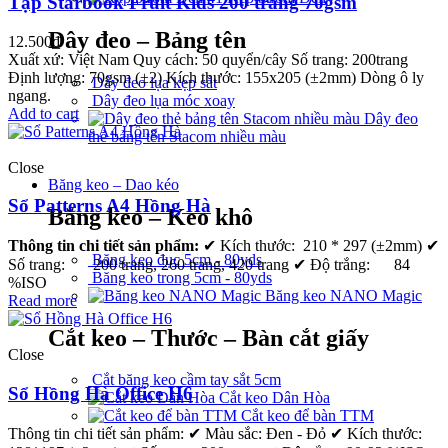
Tập Starbook Fruit Kids 200 trang 70gsm
Dây đeo – Bảng tên
12.500
₫
Xuất xứ: Việt Nam Quy cách: 50 quyển/cây Số trang: 200trang
Định lượng: 70gsm (±2) Kích thước: 155x205 (±2mm) Dòng ô ly
Dây đeo lụa kẹp sắt
ngang.
Dây đeo lụa móc xoay
Add to cart
Dây đeo
thẻ bảng tên Stacom nhiều màu
Close
Băng keo – Dao kéo
Sổ Patterns A4 Hồng Hà
Băng keo – Keo khô
Thông tin chi tiết sản phẩm:
✔ Kích thước: 210 * 297 (±2mm) ✔
Băng keo đục 5cm - 80yds
Số trang: 200 trang, 260 trang, 420 trang ✔ Độ trắng: 84
Băng keo trong 5cm - 80yds
%ISO
Băng keo NANO Magic
Read more
Cắt keo – Thước – Bàn cắt giấy
Close
Cắt băng keo cầm tay sắt 5cm
Sổ Hồng Hà Office H6
Cắt keo Dân Hòa
Cắt keo để bàn TTM
Thông tin chi tiết sản phẩm: ✔ Màu sắc: Đen - Đỏ ✔ Kích thước: