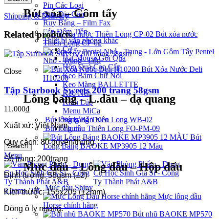
Pin Các Loại
Bút xóa – Gôm tẩy
Quả Địa Cầu
Shipping & Delivery
Ruy Băng – Film Fax
Sáp Đếm Tiền
Related products
Bút xóa nước
Thiết bị văn phòng khác
Thiên Long CP-02
Cờ
Gôm Tẩy Pentel
Hạt Mouse Gói Quà
Nhỏ - Trung - Lớn
Hộp Quà Cao Cấp
Bút Xóa Nước Deli
Close
Keo Bấm Chữ Nổi
H10200
Keo Màng BALLETTE
Tập Starbook Sweets 200 trang 58gsm
Keo Nến
Lông bảng – L.dầu – dạ quang
Kính Lúp
11.000
₫
Menu MiCa
Bút lông bảng Thiên Long WB-02
Súng Bắn Keo
Xuất xứ: Việt Nam
Bút lông dầu Thiên Long FO-PM-09
Thun
Bút
Quy cách: 80 quyển/thùng
Lông Bảng BAOKE MP3905 12 Màu
Search
Menu
Số trang: 200trang
Mực dấu – Lông dầu – Hộp dấu
Định lượng: 58gsm (±2)
Mực dấu Shiny
0
items
/
0
₫
Kích thước: 155x205 (±2mm)
Mực lông dầu
Horse chính hãng
Dòng ô ly ngang.
Bút nhũ BAOKE MP570