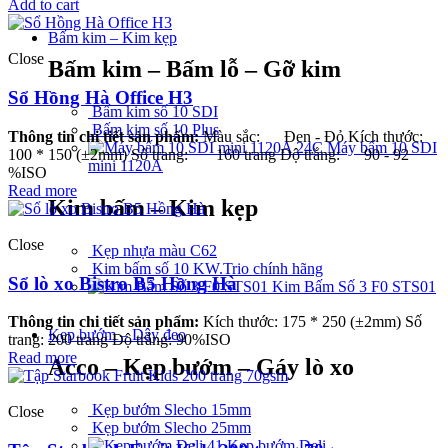
Add to cart
Bấm kim – Kim kẹp
Close
Bấm kim – Bấm lỗ – Gỡ kim
Sổ Hồng Hà Office H3
Bấm kim số 10 SDI
Bấm kim số 10 Plus
Thông tin chi tiết sản phẩm:
Màu sắc: Đen - Đỏ Kích thước:
Máy bấm 10 SDI
100 * 150 (±2mm) Số trang: 160 trang Độ trắng: 90 - 92
mini 1120A
%ISO
Read more
Kim bấm – Kim kẹp
Close
Kẹp nhựa màu C62
Kim bấm số 10 KW.Trio chính hãng
Sổ lò xo Bistro B5 Hồng Hà
Kim Bấm Số 3 F0 STS01
Thông tin chi tiết sản phẩm:
Kích thước: 175 * 250 (±2mm) Số
Kẹp bướm – Dây đeo
trang: 200 trang Độ trắng: 90%ISO
Read more
Acco – Kẹp bướm – Gáy lò xo
Kẹp bướm Slecho 15mm
Close
Kẹp bướm Slecho 25mm
Kẹp bướm Deli