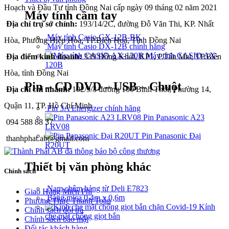
Hoạch và Đầu Tư tỉnh Đồng Nai cấp ngày 09 tháng 02 năm 2021
Máy tính cầm tay
Địa chỉ trụ sở chính:
193/14/2C, đường Đỗ Văn Thi, KP. Nhất
Máy tính Casio GX-12B-BK
Hòa, Phường Hiệp Hòa, TP.Biên Hoà, Tỉnh Đồng Nai
Máy tính Casio DX-12B chính hãng
Máy tính CASIO AX-
Địa điểm kinh doanh:
339 Đồng Khởi, KP1, P.Tân Mai, TP.Biên
120B
Hòa, tỉnh Đồng Nai
Pin – CD DVD – USB – Chuột
Địa chỉ chi nhánh:
102/9/3 đường 100 Bình Thới, Phường 14,
Quận 11, TP. Hồ Chí Minh
Pin 3A Energizer chính hãng
Pin Panasonic A23
094 588 88 37
LRV08
Pin Panasonic Đại
thanhphat.ab@gmail.com
R20UT
Thiết bị văn phòng khác
Chính sách
Nam châm bảng từ Deli E7823
Giao Hàng Miễn Phí
Bảng mica 0,4m x 0,6m
Phương Thức Thanh Toán
Kính
Chính sách đổi trả
che mặt chống giọt bắn
Chính sách bảo mật
Đối tác khách hàng