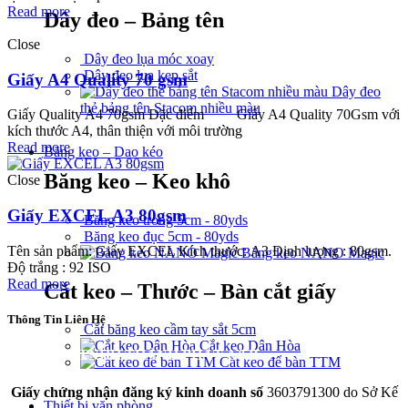
Read more
Dây đeo – Bảng tên
Close
Dây đeo lụa móc xoay
Dây đeo lụa kẹp sắt
Giấy A4 Quality 70 gsm
Dây đeo
thẻ bảng tên Stacom nhiều màu
Giấy Quality A4 70gsm Đặc điểm Giấy A4 Quality 70Gsm với
kích thước A4, thân thiện với môi trường
Read more
Băng keo – Dao kéo
Băng keo – Keo khô
Close
Giấy EXCEL A3 80gsm
Băng keo trong 5cm - 80yds
Băng keo đục 5cm - 80yds
Tên sản phẩm: Giấy EXCEL Kích thước: A3 Định lượng : 80gsm.
Băng keo NANO Magic
Độ trắng : 92 ISO
Read more
Cắt keo – Thước – Bàn cắt giấy
Thông Tin Liên Hệ
Cắt băng keo cầm tay sắt 5cm
Cắt keo Dân Hòa
CÔNG TY TNHH THÀNH PHÁT A&B
Cắt keo để bàn TTM
Giấy chứng nhận đăng ký kinh doanh số
3603791300 do Sở Kế
Thiết bị văn phòng