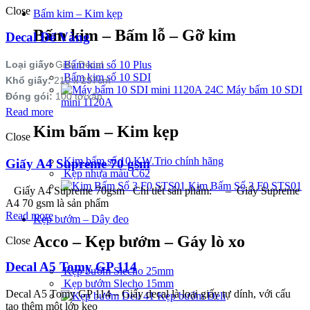
Close
Bấm kim – Kim kẹp
Bấm kim – Bấm lỗ – Gỡ kim
Decal Đế Vàng
Loại giấy:
Giấy Decal
Bấm kim số 10 Plus
Bấm kim số 10 SDI
Khổ giấy:
210 x 297cm
Máy bấm 10 SDI
Đóng gói:
100 tờ/xấp
mini 1120A
Read more
Kim bấm – Kim kẹp
Close
Kim bấm số 10 KW.Trio chính hãng
Giấy A4 Supreme 70 gsm
Kẹp nhựa màu C62
Kim Bấm Số 3 F0 STS01
Giấy A4 Supreme 70gsm Chi tiết sản phẩm: – Giấy Supreme
A4 70 gsm là sản phẩm
Read more
Kẹp bướm – Dây đeo
Acco – Kẹp bướm – Gáy lò xo
Close
Decal A5 Tomy GP 114
Kẹp bướm Slecho 25mm
Kẹp bướm Slecho 15mm
Decal A5 Tomy GP 114 – Giấy decal là loại giấy tự dính, với cấu
Kẹp bướm Deli
tạo thêm một lớp keo