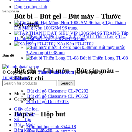
Dụng cụ học sinh
Sản phẩm
Bút bi – Bút gel – Bút máy – Thước
Tập Thành
học sinh
Đạt Măng Non 100GSM 96 trang
Tập
Bút bi Thiên Long TL-
Thành Đạt Siêu Vip 120GSM 96 trang
027
Xóa Kéo FO-CT02
Bút mực nước
3-Zero ngòi 0.38mm
Bản đồ
Bút bi Thiên Long TL-08
Bút chì – Chì màu – Bút sáp màu –
© Copyright 2021
ThanhPhatAB.com
| Developed by:
Chuốt chì
TungPham.net
Search
Bút chì gỗ Classmate CL-PC202
Menu
Bút chì gỗ Classmate CL-PC622
Categories
Bút chì gỗ Deli 37013
Giấy các loại
Bóp ví – Hộp bút
File Hồ Sơ
Sổ – Tập
Bút – Mực
Hộp bút học sinh 3544-18
Bấm kim – Kim kẹp
Hộp bút học sinh 3577-20