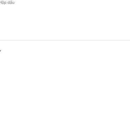
 Hộp dấu
Y