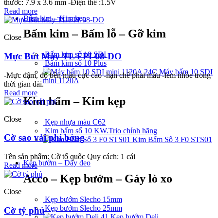
thước: 7.9 x 3.6 mm -Điện thế :1.5V
Read more
Bấm kim – Kim kẹp
Bấm kim – Bấm lỗ – Gỡ kim
Close
Bấm kim số 10 SDI
Mực Bút Máy TL FPI-08-DO
Bấm kim số 10 Plus
Máy bấm 10 SDI
-Mực đậm, độ bền màu cực cao -hạn chế phai màu -lem nhòe trong
mini 1120A
thời gian dài.
Read more
Kim bấm – Kim kẹp
Close
Kẹp nhựa màu C62
Kim bấm số 10 KW.Trio chính hãng
Cờ sao vải phi bóng
Kim Bấm Số 3 F0 STS01
Tên sản phẩm: Cờ tổ quốc Quy cách: 1 cái
Kẹp bướm – Dây đeo
Read more
Acco – Kẹp bướm – Gáy lò xo
Close
Kẹp bướm Slecho 15mm
Kẹp bướm Slecho 25mm
Cờ tỷ phú
Kẹp bướm Deli