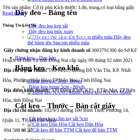
Tên sản phẩm: Cờ tỷ phú Kích thước: Lớn, trung,có loại bằng giấy
Dây đeo – Bảng tên
Read more
Thông Tin Liên Hệ
Dây đeo lụa kẹp sắt
Dây đeo lụa móc xoay
Dây đeo
CÔNG TY TNHH THÀNH PHÁT A&B
thẻ bảng tên Stacom nhiều màu
Giấy chứng nhận đăng ký kinh doanh số
3603791300 do Sở Kế
Băng keo – Dao kéo
Hoạch và Đầu Tư tỉnh Đồng Nai cấp ngày 09 tháng 02 năm 2021
Băng keo – Keo khô
Địa chỉ trụ sở chính:
193/14/2C, đường Đỗ Văn Thi, KP. Nhất
Hòa, Phường Hiệp Hòa, TP.Biên Hoà, Tỉnh Đồng Nai
Băng keo đục 5cm - 80yds
Băng keo trong 5cm - 80yds
Địa điểm kinh doanh:
339 Đồng Khởi, KP1, P.Tân Mai, TP.Biên
Băng keo NANO Magic
Hòa, tỉnh Đồng Nai
Cắt keo – Thước – Bàn cắt giấy
Địa chỉ chi nhánh:
102/9/3 đường 100 Bình Thới, Phường 14,
Cắt băng keo cầm tay sắt 5cm
Quận 11, TP. Hồ Chí Minh
Cắt keo Dân Hòa
Cắt keo để bàn TTM
094 588 88 37