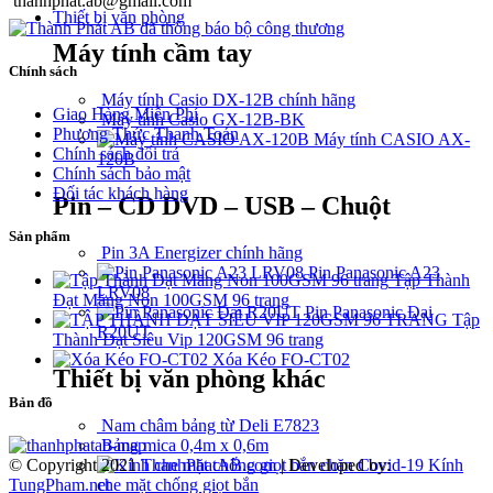
thanhphat.ab@gmail.com
Thiết bị văn phòng
Máy tính cầm tay
Chính sách
Máy tính Casio DX-12B chính hãng
Giao Hàng Miễn Phí
Máy tính Casio GX-12B-BK
Phương Thức Thanh Toán
Máy tính CASIO AX-
Chính sách đổi trả
120B
Chính sách bảo mật
Đối tác khách hàng
Pin – CD DVD – USB – Chuột
Sản phẩm
Pin 3A Energizer chính hãng
Pin Panasonic A23
Tập Thành
LRV08
Đạt Măng Non 100GSM 96 trang
Pin Panasonic Đại
Tập
R20UT
Thành Đạt Siêu Vip 120GSM 96 trang
Xóa Kéo FO-CT02
Thiết bị văn phòng khác
Bản đồ
Nam châm bảng từ Deli E7823
Bảng mica 0,4m x 0,6m
© Copyright 2021
ThanhPhatAB.com
| Developed by:
Kính
TungPham.net
che mặt chống giọt bắn