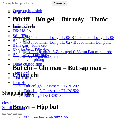
Search
Dụng cụ học sinh
Menu
Categories
Bút bi – Bút gel – Bút máy – Thước
học sinh
Giấy các loại
File Hồ Sơ
Sổ – Tập
Bút bi Thiên Long TL-08
Bút – Mực
Bút bi Thiên Long TL-
Bấm kim – Kim kẹp
027
Kẹp bướm – Dây đeo
Bút mực nước
Băng keo – Dao kéo
3-Zero ngòi 0.38mm
Thiết bị văn phòng
Dụng cụ học sinh
Bút chì – Chì màu – Bút sáp màu –
Trang chủ
Chuốt chì
Giới Thiệu
Liên Hệ
Bút chì gỗ Classmate CL-PC202
Bút chì gỗ Classmate CL-PC622
Shopping cart
Bút chì gỗ Deli 37013
close
Bóp ví – Hộp bút
Scroll To Top
Hộp bút học sinh 3577-20