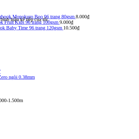
arbook Monokuro Boo 96 trang 80gsm
8.000
₫
bình luận kế tiếp của tôi.
k Fruit Kids 96 trang 100gsm
9.000
₫
ook Baby Time 96 trang 120gsm
10.500
₫
7
Zero ngòi 0.38mm
1.000-1.500m