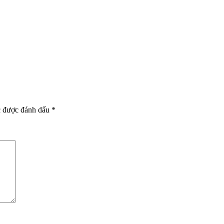
c được đánh dấu
*