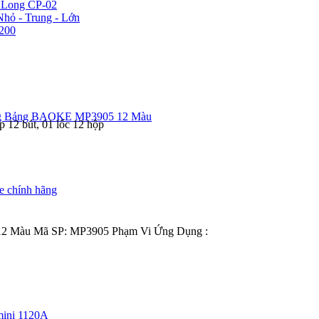
n Long CP-02
hỏ - Trung - Lớn
200
g Bảng BAOKE MP3905 12 Màu
 12 bút, 01 lốc 12 hộp
e chính hãng
2 Màu Mã SP: MP3905 Phạm Vi Ứng Dụng :
ini 1120A