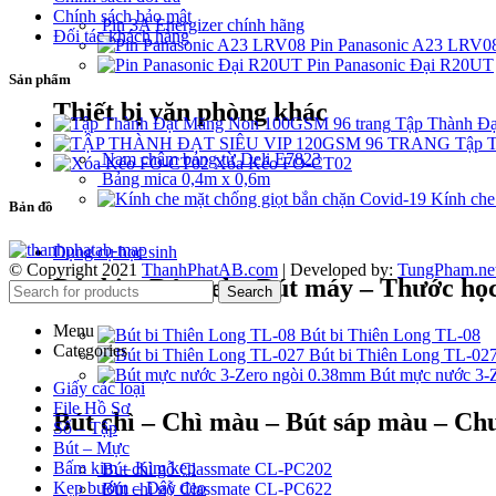
Chính sách bảo mật
Pin 3A Energizer chính hãng
Đối tác khách hàng
Pin Panasonic A23 LRV0
Pin Panasonic Đại R20UT
Sản phẩm
Thiết bị văn phòng khác
Tập Thành Đ
Tập T
Nam châm bảng từ Deli E7823
Xóa Kéo FO-CT02
Bảng mica 0,4m x 0,6m
Kính che
Bản đồ
Dụng cụ học sinh
© Copyright 2021
ThanhPhatAB.com
| Developed by:
TungPham.ne
Bút bi – Bút gel – Bút máy – Thước học
Search
Menu
Bút bi Thiên Long TL-08
Categories
Bút bi Thiên Long TL-02
Bút mực nước 3-
Giấy các loại
File Hồ Sơ
Bút chì – Chì màu – Bút sáp màu – Chu
Sổ – Tập
Bút – Mực
Bấm kim – Kim kẹp
Bút chì gỗ Classmate CL-PC202
Kẹp bướm – Dây đeo
Bút chì gỗ Classmate CL-PC622