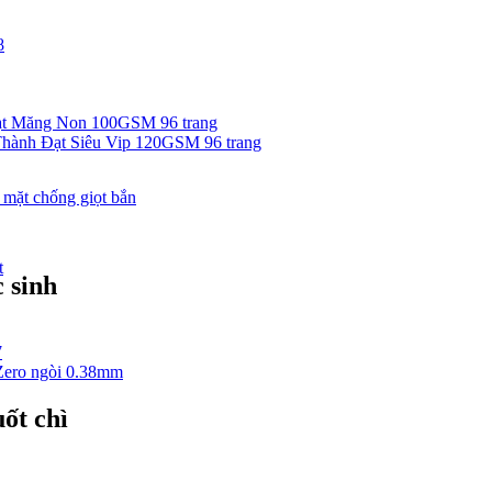
8
ạt Măng Non 100GSM 96 trang
hành Đạt Siêu Vip 120GSM 96 trang
 mặt chống giọt bắn
t
 sinh
7
Zero ngòi 0.38mm
ốt chì