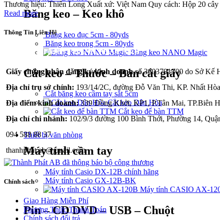
Thương hiệu: Thiên Long Xuất xứ: Việt Nam Quy cách: Hộp 20 cây
Băng keo – Keo khô
Read more
Thông Tin Liên Hệ
Băng keo đục 5cm - 80yds
Băng keo trong 5cm - 80yds
CÔNG TY TNHH THÀNH PHÁT A&B
Băng keo NANO Magic
Cắt keo – Thước – Bàn cắt giấy
Giấy chứng nhận đăng ký kinh doanh số
3603791300 do Sở Kế Ho
Địa chỉ trụ sở chính:
193/14/2C, đường Đỗ Văn Thi, KP. Nhất Hòa
Cắt băng keo cầm tay sắt 5cm
Cắt keo Dân Hòa
Địa điểm kinh doanh:
339 Đồng Khởi, KP1, P.Tân Mai, TP.Biên H
Cắt keo để bàn TTM
Địa chỉ chi nhánh:
102/9/3 đường 100 Bình Thới, Phường 14, Quậ
094 588 88 37
Thiết bị văn phòng
Máy tính cầm tay
thanhphat.ab@gmail.com
Máy tính Casio DX-12B chính hãng
Máy tính Casio GX-12B-BK
Chính sách
Máy tính CASIO AX-12
Giao Hàng Miễn Phí
Pin – CD DVD – USB – Chuột
Phương Thức Thanh Toán
Chính sách đổi trả