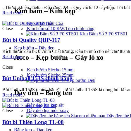
- Thương hiệu: Deli. - Độ cứng: 2B. - Quy cách: 12 cây/hộp. Lõi bút
Kim bấm – Kim kẹp
Read more
Kẹp nhựa màu C62
Close
Kim bấm số 10 KW.Trio chính hãng
Kim Bấm Số 3 F0 STS01
Bút bi Quality QBP-117
Kẹp bướm – Dây đeo
Kích thước đầu bi: 0.7mm Chất lượng: Đầu bi nhỏ cho nét chữ thanh 
Acco – Kẹp bướm – Gáy lò xo
Read more
Close
Kẹp bướm Slecho 15mm
Kẹp bướm Slecho 25mm
Bút Uniball 153S chính hãng
Kẹp bướm Deli
Bút Uniball 153S (chính hãng) Bút Uniball 135S là dòng bút kí san
Dây đeo – Bảng tên
Read more
Dây đeo lụa kẹp sắt
Dây đeo lụa móc xoay
Close
Dây đeo thẻ 
Bút bi Thiên Long TL-08
Băng keo – Dao kéo