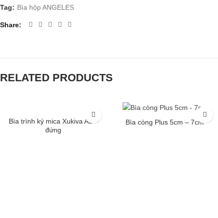
Tag:
Bìa hộp ANGELES
Share
RELATED PRODUCTS
Bìa trình ký mica Xukiva A5 –
Bìa còng Plus 5cm – 7cm
đứng
THÔNG TIN LIÊN HỆ
CÔNG TY TNHH THÀNH PHÁT A&B