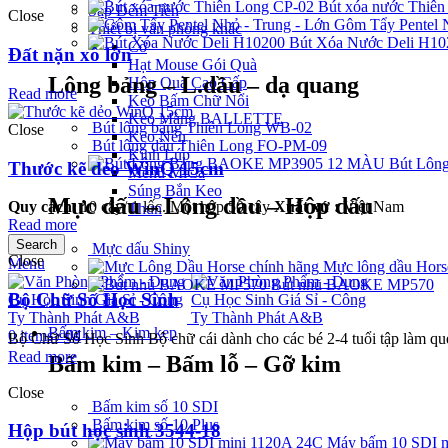
Bút xóa nước Thiê
Sáp Đếm Tiền
Close
Gôm Tẩy Pentel N
Thiết bị văn phòng khác
Bút Xóa Nước Deli H10
Cờ
Đất nặn xô lớn
Hạt Mouse Gói Quà
Lông bảng – L.dầu – dạ quang
Hộp Quà Cao Cấp
Read more
Keo Bấm Chữ Nổi
Keo Màng BALLETTE
Bút lông bảng Thiên Long WB-02
Close
Keo Nến
Bút lông dầu Thiên Long FO-PM-09
Kính Lúp
Bút Lôn
Thước kẽ dẻo WinQ 15cm
Menu MiCa
Súng Bắn Keo
Mực dấu – Lông dầu – Hộp dấu
Quy cách:
10 cây/ 1 lốc. Một hộp 50 cây
Xuất xứ :
Việt Nam
Thun
Read more
Search
Mực dấu Shiny
Close
Menu
Mực lông dầu Hors
Bút nhũ BAOKE MP570
Bộ Chữ Số Học Sinh
Bấm kim – Kim kẹp
0
items
/
0
₫
Bộ Chữ Số Học Sinh Bộ chữ cái dành cho các bé 2-4 tuổi tập làm que
Read more
Bấm kim – Bấm lỗ – Gỡ kim
Close
Bấm kim số 10 SDI
Bấm kim số 10 Plus
Hộp bút học sinh 3544-18
Máy bấm 10 SDI m