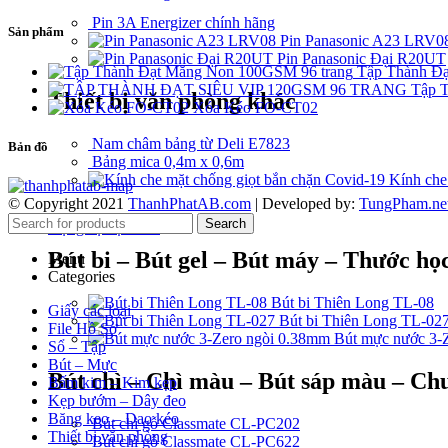
Pin 3A Energizer chính hãng
Sản phẩm
Pin Panasonic A23 LRV0
Pin Panasonic Đại R20UT
Tập Thành Đ
Tập T
Thiết bị văn phòng khác
Xóa Kéo FO-CT02
Nam châm bảng từ Deli E7823
Bản đồ
Bảng mica 0,4m x 0,6m
Kính che
© Copyright 2021
ThanhPhatAB.com
| Developed by:
TungPham.ne
Search
Dụng cụ học sinh
Bút bi – Bút gel – Bút máy – Thước học
Menu
Categories
Bút bi Thiên Long TL-08
Giấy các loại
Bút bi Thiên Long TL-02
File Hồ Sơ
Bút mực nước 3-
Sổ – Tập
Bút – Mực
Bút chì – Chì màu – Bút sáp màu – Chu
Bấm kim – Kim kẹp
Kẹp bướm – Dây đeo
Băng keo – Dao kéo
Bút chì gỗ Classmate CL-PC202
Thiết bị văn phòng
Bút chì gỗ Classmate CL-PC622