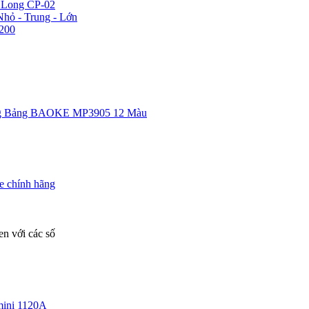
n Long CP-02
hỏ - Trung - Lớn
200
g Bảng BAOKE MP3905 12 Màu
e chính hãng
n với các số
ini 1120A