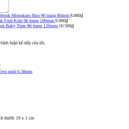
arbook Monokuro Boo 96 trang 80gsm
8.000
₫
k Fruit Kids 96 trang 100gsm
9.000
₫
ook Baby Time 96 trang 120gsm
10.500
₫
bình luận kế tiếp của tôi.
7
Zero ngòi 0.38mm
h thước 19 x 1 cm