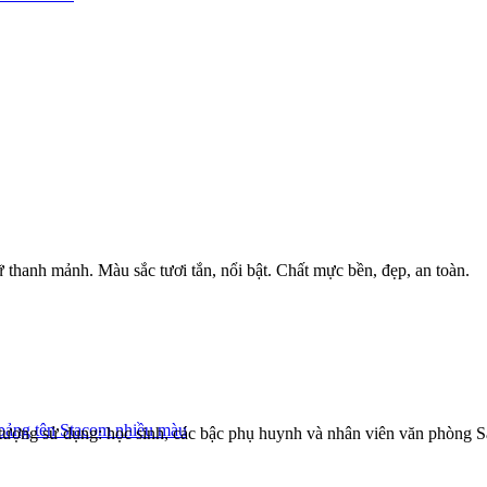
ữ thanh mảnh. Màu sắc tươi tắn, nổi bật. Chất mực bền, đẹp, an toàn.
bảng tên Stacom nhiều màu
tượng sử dụng: học sinh, các bậc phụ huynh và nhân viên văn phòng