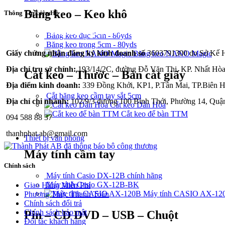
Băng keo – Keo khô
Thông Tin Liên Hệ
CÔNG TY TNHH THÀNH PHÁT A&B
Băng keo đục 5cm - 80yds
Băng keo trong 5cm - 80yds
Giấy chứng nhận đăng ký kinh doanh số
3603791300 do Sở Kế Ho
Băng keo NANO Magic
Địa chỉ trụ sở chính:
193/14/2C, đường Đỗ Văn Thi, KP. Nhất Hòa
Cắt keo – Thước – Bàn cắt giấy
Địa điểm kinh doanh:
339 Đồng Khởi, KP1, P.Tân Mai, TP.Biên H
Cắt băng keo cầm tay sắt 5cm
Địa chỉ chi nhánh:
102/9/3 đường 100 Bình Thới, Phường 14, Quậ
Cắt keo Dân Hòa
Cắt keo để bàn TTM
094 588 88 37
thanhphat.ab@gmail.com
Thiết bị văn phòng
Máy tính cầm tay
Chính sách
Máy tính Casio DX-12B chính hãng
Máy tính Casio GX-12B-BK
Giao Hàng Miễn Phí
Máy tính CASIO AX-12
Phương Thức Thanh Toán
Chính sách đổi trả
Chính sách bảo mật
Pin – CD DVD – USB – Chuột
Đối tác khách hàng