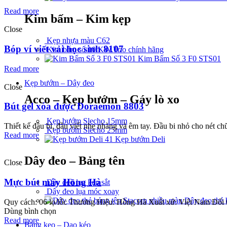
Read more
Kim bấm – Kim kẹp
Close
Kẹp nhựa màu C62
Bóp ví viết vải học sinh 8107
Kim bấm số 10 KW.Trio chính hãng
Kim Bấm Số 3 F0 STS01
Read more
Kẹp bướm – Dây đeo
Close
Acco – Kẹp bướm – Gáy lò xo
Bút gel xóa được Doraemon 8803
Kẹp bướm Slecho 15mm
Thiết kế đầu bi, đầu viết nhẹ nhàng và êm tay. Đầu bi nhỏ cho nét ch
Kẹp bướm Slecho 25mm
Read more
Kẹp bướm Deli
Dây đeo – Bảng tên
Close
Mực bút máy Hồng Hà
Dây đeo lụa kẹp sắt
Dây đeo lụa móc xoay
Dây đeo thẻ 
Quy cách: 06 lọ/lốc Thương Hiệu: Hồng Hà Xuất xứ: Việt Nam Đối 
Dùng bình chọn
Read more
Băng keo – Dao kéo