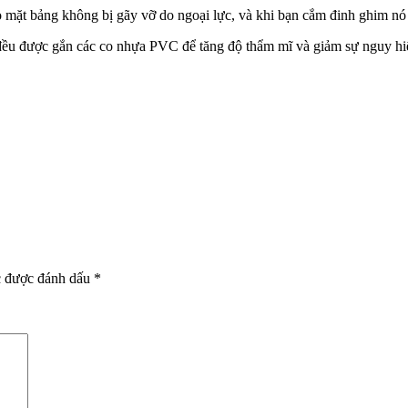
ho mặt bảng không bị gãy vỡ do ngoại lực, và khi bạn cắm đinh ghim nó
đều được gắn các co nhựa PVC để tăng độ thẩm mĩ và giảm sự nguy hiể
c được đánh dấu
*