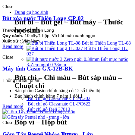
Close
Dụng cụ học sinh
Bút xóa nước Thiên Long CP-02
Bút bi – Bút gel – Bút máy – Thước
học sinh
Thương hiệu:
Thiên Long
Quy cách:
10 cây/1 hộp. Vỏ bút màu xanh ngọc.
Xuất xứ :
Việt Nam
Bút bi Thiên Long TL-08
Read more
Bút bi Thiên Long TL-
027
Close
Bút mực nước
3-Zero ngòi 0.38mm
Máy tính Casio GX-12B-BK
Bút chì – Chì màu – Bút sáp màu –
Thông tin sản phẩm:
Chuốt chì
Sản phẩm Casio chính hãng có 12 số hiện thị
Bảo hành chính hãng 7 năm 1 đổi 1
Bút chì gỗ Classmate CL-PC202
Bút chì gỗ Classmate CL-PC622
Read more
Bút chì gỗ Deli 37013
Bóp ví – Hộp bút
Close
Gôm Tẩy Pentel Nhỏ – Trung – Lớn
Hộp bút học sinh 3577-20