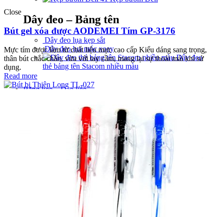
Close
Dây đeo – Bảng tên
Bút gel xóa được AODEMEI Tím GP-3176
Dây đeo lụa kẹp sắt
Dây đeo lụa móc xoay
Mực tím được làm từ chất liệu mực cao cấp Kiểu dáng sang trọng,
Dây đeo
thân bút chắc chắn, vừa với tay cầm, mang lại sự thoải mái khi sử
thẻ bảng tên Stacom nhiều màu
dụng.
Read more
Băng keo – Dao kéo
Băng keo – Keo khô
Băng keo đục 5cm - 80yds
Băng keo trong 5cm - 80yds
Băng keo NANO Magic
Cắt keo – Thước – Bàn cắt giấy
Cắt băng keo cầm tay sắt 5cm
Cắt keo Dân Hòa
Cắt keo để bàn TTM