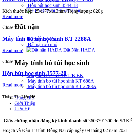
Hộp bút học sinh 3544-18
Hộp Bút Hít
Kích thước hộp: 25x177x113mm Trọng lượng: 820g
Read more
Đất nặn
Close
Máy tính bỏ túi học sinh KT 2288A
Đất nặn xô lớn
Đất nặn xô nhỏ
Đất Nặn HADA
Read more
Close
Máy tính bỏ túi học sinh
Hộp bút học sinh 3577-20
Máy tính Casio GX-12B-BK
Máy tính bỏ túi học sinh KT 688A
Read more
Máy tính bỏ túi học sinh KT 2288A
Thông Tin Liên Hệ
Trang chủ
Giới Thiệu
CÔNG TY TNHH THÀNH PHÁT A&B
Liên Hệ
Giấy chứng nhận đăng ký kinh doanh số
3603791300 do Sở Kế
Hoạch và Đầu Tư tỉnh Đồng Nai cấp ngày 09 tháng 02 năm 2021