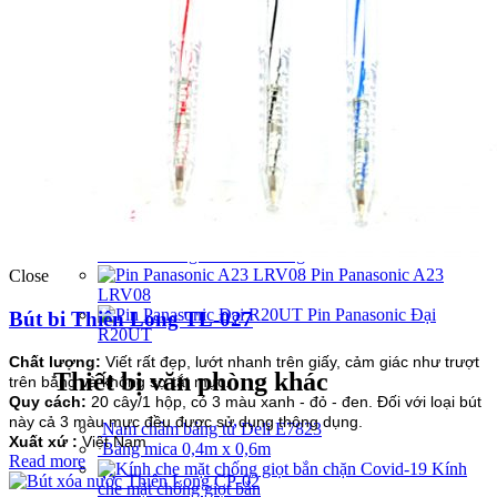
Thiết bị văn phòng
Máy tính cầm tay
Máy tính Casio DX-12B chính hãng
Máy tính Casio GX-12B-BK
Máy tính CASIO AX-
120B
Pin – CD DVD – USB – Chuột
Pin 3A Energizer chính hãng
Pin Panasonic A23
Close
LRV08
Pin Panasonic Đại
Bút bi Thiên Long TL-027
R20UT
Chất lượng:
Viết rất đẹp, lướt nhanh trên giấy, cảm giác như trượt
Thiết bị văn phòng khác
trên băng và không sợ tắt mực.
Quy cách:
20 cây/1 hộp, có 3 màu xanh - đỏ - đen. Đối với loại bút
này cả 3 màu mực đều được sử dụng thông dụng.
Nam châm bảng từ Deli E7823
Xuất xứ :
Việt Nam
Bảng mica 0,4m x 0,6m
Read more
Kính
che mặt chống giọt bắn