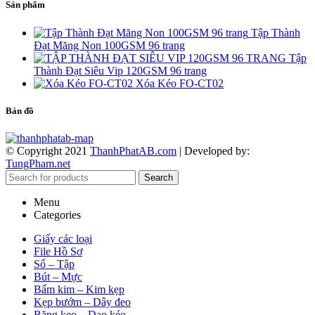
Sản phẩm
Tập Thành
Đạt Măng Non 100GSM 96 trang
Tập
Thành Đạt Siêu Vip 120GSM 96 trang
Xóa Kéo FO-CT02
Bản đồ
© Copyright 2021
ThanhPhatAB.com
| Developed by:
TungPham.net
Search
Menu
Categories
Giấy các loại
File Hồ Sơ
Sổ – Tập
Bút – Mực
Bấm kim – Kim kẹp
Kẹp bướm – Dây đeo
Băng keo – Dao kéo