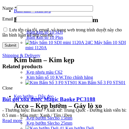
Name
*
Bấm kim – Kim kẹp
Bấm kim – Bấm lỗ – Gỡ kim
Email
*
Lưu tên của tôi, email, và trang web trong trình duyệt này cho
Bấm kim số 10 SDI
lần bình luận kế tiếp của tôi.
Bấm kim số 10 Plus
Máy bấm 10 SDI
mini 1120A
Shipping & Delivery
Kim bấm – Kim kẹp
Related products
Kẹp nhựa màu C62
Kim bấm số 10 KW.Trio chính hãng
Kim Bấm Số 3 F0 STS01
Close
Kẹp bướm – Dây đeo
Bút gel xóa được Magic Baoke PC3188
Acco – Kẹp bướm – Gáy lò xo
- Thương hiệu: Baoke - Xuất xứ: Trung Quốc - Đường kính viên bi:
0.5 mm - Màu mực: Xanh / Tím / Đen
Kẹp bướm Slecho 15mm
Read more
Kẹp bướm Slecho 25mm
Kẹp bướm Deli