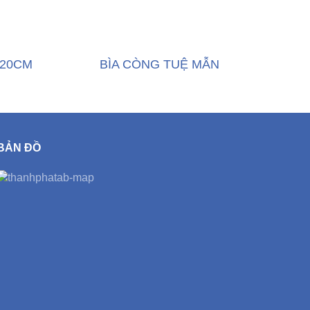
 20CM
BÌA CÒNG TUỆ MẪN
BẢN ĐỒ