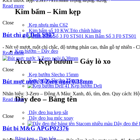
Kích thước hộp: 25x177x113mm Trọng lượng: 820g
Read more
Kim bấm – Kim kẹp
Close
Kẹp nhựa màu C62
Kim bấm số 10 KW.Trio chính hãng
Bút chì gỗ Deli S907
Kim Bấm Số 3 F0 STS01
- Nét vẽ mượt, ruột chì chắc, độ tương phản cao, thân gỗ tự nhiên - 
Kẹp bướm – Dây đeo
Read more
Acco – Kẹp bướm – Gáy lò xo
Close
Kẹp bướm Slecho 15mm
Kẹp bướm Slecho 25mm
Bút mực nước 3-Zero ngòi 0.38mm
Kẹp bướm Deli
Nhãn hiệu: 3-Zero – Đông A Màu: Xanh, đỏ, tím, đen. Quy cách: Hộp
Dây đeo – Bảng tên
Read more
Dây đeo lụa kẹp sắt
Close
Dây đeo lụa móc xoay
Dây đeo thẻ 
Bút bi M&G APGP02376
Băng keo – Dao kéo