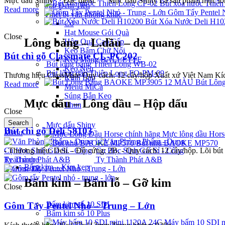
Mực dấu Shiny Đặc điểm: Mực dấu Shiny Là sản phẩm mực lông 
Bút xóa nước Thiê
Sáp Đếm Tiền
Read more
Gôm Tẩy Pentel N
Thiết bị văn phòng khác
Bút Xóa Nước Deli H10
Cờ
Hạt Mouse Gói Quà
Close
Lông bảng – L.dầu – dạ quang
Hộp Quà Cao Cấp
Keo Bấm Chữ Nổi
Bút chì gỗ Classmate CL-PC202
Keo Màng BALLETTE
Bút lông bảng Thiên Long WB-02
Keo Nến
Bút lông dầu Thiên Long FO-PM-09
Thương hiệu ClassMate Quy cách: 12 cây/hộp Xuất xứ Việt Nam Kíc
Kính Lúp
Bút Lôn
Read more
Menu MiCa
Súng Bắn Keo
Mực dấu – Lông dầu – Hộp dấu
Thun
Close
Search
Mực dấu Shiny
Bút chì gỗ Deli 58103
Menu
Mực lông dầu Hors
Bút nhũ BAOKE MP570
- Thương hiệu: Deli. - Độ cứng: 2B. - Quy cách: 12 cây/hộp. Lõi bút
Read more
Bấm kim – Kim kẹp
0
items
/
0
₫
Bấm kim – Bấm lỗ – Gỡ kim
Close
Bấm kim số 10 SDI
Gôm Tẩy Pentel Nhỏ – Trung – Lớn
Bấm kim số 10 Plus
Máy bấm 10 SDI m