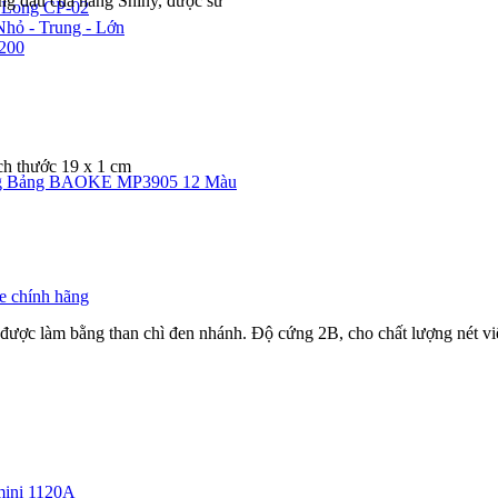
dầu của hãng Shiny, được sử
n Long CP-02
hỏ - Trung - Lớn
200
h thước 19 x 1 cm
g Bảng BAOKE MP3905 12 Màu
e chính hãng
 được làm bằng than chì đen nhánh. Độ cứng 2B, cho chất lượng nét viết
ini 1120A