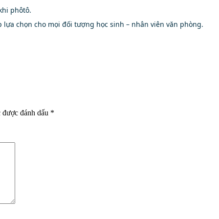
khi phôtô.
p lựa chọn cho mọi đối tượng học sinh – nhân viên văn phòng.
c được đánh dấu
*