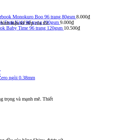
arbook Monokuro Boo 96 trang 80gsm
8.000
₫
k Fruit Kids 96 trang 100gsm
9.000
₫
bình luận kế tiếp của tôi.
ook Baby Time 96 trang 120gsm
10.500
₫
7
Zero ngòi 0.38mm
g trọng và mạnh mẽ. Thiết