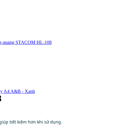
dạ quang STACOM HL-108
dây A4 A&B - Xanh
8
iúp tiết kiệm hơn khi sử dụng.