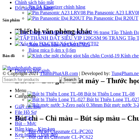
Chính sách bảo mật
Pin 3A Energizer chính hãng
Đối tác khách hàng
Pin Panasonic A23 LRV0
Pin Panasonic Đại R20UT
Sản phẩm
Thiết bị văn phòng khác
Tập Thành Đ
Tập T
Xóa Kéo FO-CT02
Nam châm bảng từ Deli E7823
Bảng mica 0,4m x 0,6m
Kính che
Bản đồ
Dụng cụ học sinh
© Copyright 2021
ThanhPhatAB.com
| Developed by:
TungPham.ne
Bút bi – Bút gel – Bút máy – Thước học
Search
Menu
Bút bi Thiên Long TL-08
Categories
Bút bi Thiên Long TL-02
Bút mực nước 3-
Giấy các loại
File Hồ Sơ
Bút chì – Chì màu – Bút sáp màu – Chu
Sổ – Tập
Bút – Mực
Bấm kim – Kim kẹp
Bút chì gỗ Classmate CL-PC202
Kẹp bướm – Dây đeo
Bút chì gỗ Classmate CL-PC622