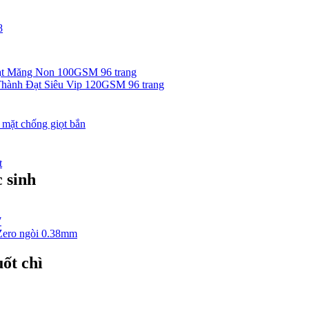
8
ạt Măng Non 100GSM 96 trang
hành Đạt Siêu Vip 120GSM 96 trang
 mặt chống giọt bắn
t
 sinh
7
Zero ngòi 0.38mm
ốt chì