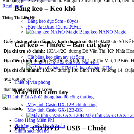
Bút dạng gel Size ngòi: 0.5mm. Bút gồm 3 màu mực xanh, đỏ, đen tiện
Read more
Băng keo – Keo khô
Thông Tin Liên Hệ
Băng keo đục 5cm - 80yds
Băng keo trong 5cm - 80yds
CÔNG TY TNHH THÀNH PHÁT A&B
Băng keo NANO Magic
Giấy chứng nhận đăng ký kinh doanh số
3603791300 do Sở Kế Ho
Cắt keo – Thước – Bàn cắt giấy
Địa chỉ trụ sở chính:
193/14/2C, đường Đỗ Văn Thi, KP. Nhất Hòa
Cắt băng keo cầm tay sắt 5cm
Địa điểm kinh doanh:
339 Đồng Khởi, KP1, P.Tân Mai, TP.Biên H
Cắt keo Dân Hòa
Cắt keo để bàn TTM
Địa chỉ chi nhánh:
102/9/3 đường 100 Bình Thới, Phường 14, Quậ
094 588 88 37
Thiết bị văn phòng
thanhphat.ab@gmail.com
Máy tính cầm tay
Máy tính Casio DX-12B chính hãng
Chính sách
Máy tính Casio GX-12B-BK
Máy tính CASIO AX-12
Giao Hàng Miễn Phí
Phương Thức Thanh Toán
Pin – CD DVD – USB – Chuột
Chính sách đổi trả