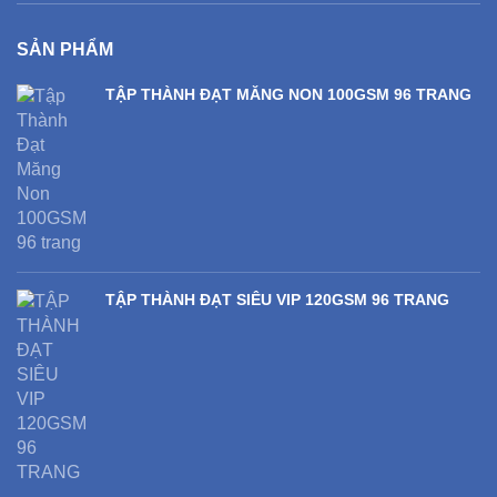
SẢN PHẨM
TẬP THÀNH ĐẠT MĂNG NON 100GSM 96 TRANG
TẬP THÀNH ĐẠT SIÊU VIP 120GSM 96 TRANG