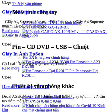
Close
Thiết bị văn phòng
Máy tính cầm tay
Giấy A4 Supreme 80 gsm
Giấy A4 Supreme 80gsm Đặc điểm: – Giấy A4 Supreme
Máy tính Casio DX-12B chính hãng
80gsm Là loại giấy in photo
Máy tính Casio GX-12B-BK
Read more
Máy tính CASIO AX-
120B
Close
Pin – CD DVD – USB – Chuột
Giấy In Ảnh EpSon
Pin 3A Energizer chính hãng
Pin Panasonic A23
Có Loại 1 Mặt Và 2 Mặt Đơn Vị Tính: Xấp
LRV08
Read more
Pin Panasonic Đại
R20UT
Close
Thiết bị văn phòng khác
Decal A5 Tomy GP 118
Decal A5 Tomy GP 118 – Giấy decal là loại giấy tự dính, với cấu
Nam châm bảng từ Deli E7823
tạo thêm một lớp keo
Bảng mica 0,4m x 0,6m
Read more
Kính
Hot
che mặt chống giọt bắn