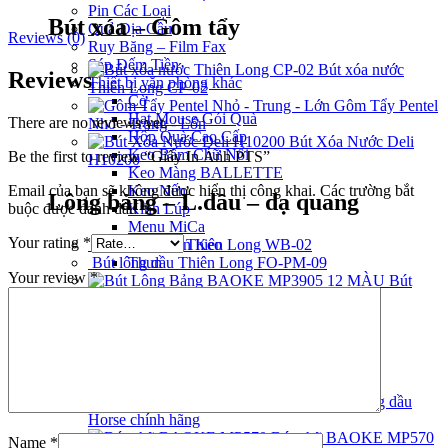
Pin Các Loại
Bút xóa – Gôm tẩy
Quả Địa Cầu
Reviews (0)
Ruy Băng – Film Fax
Sáp Đếm Tiền
Bút xóa nước
Reviews
Thiết bị văn phòng khác
Thiên Long CP-02
Cờ
Gôm Tẩy Pentel
Hạt Mouse Gói Quà
There are no reviews yet.
Nhỏ - Trung - Lớn
Hộp Quà Cao Cấp
Bút Xóa Nước Deli
Keo Bấm Chữ Nổi
Be the first to review “Giấy In Ảnh PTS”
H10200
Keo Màng BALLETTE
Email của bạn sẽ không được hiển thị công khai.
Các trường bắt
Keo Nến
Lông bảng – L.dầu – dạ quang
buộc được đánh dấu
*
Kính Lúp
Menu MiCa
Your rating
*
Bút lông bảng Thiên Long WB-02
Súng Bắn Keo
Bút lông dầu Thiên Long FO-PM-09
Thun
Your review
*
Bút
Lông Bảng BAOKE MP3905 12 Màu
Search
Menu
Mực dấu – Lông dầu – Hộp dấu
Mực dấu Shiny
0
items
/
0
₫
Mực lông dầu
Horse chính hãng
Bút nhũ BAOKE MP570
Name
*