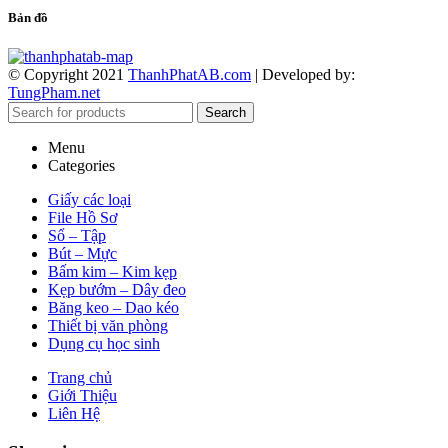
Bản đồ
© Copyright 2021
ThanhPhatAB.com
| Developed by:
TungPham.net
Search
Menu
Categories
Giấy các loại
File Hồ Sơ
Sổ – Tập
Bút – Mực
Bấm kim – Kim kẹp
Kẹp bướm – Dây đeo
Băng keo – Dao kéo
Thiết bị văn phòng
Dụng cụ học sinh
Trang chủ
Giới Thiệu
Liên Hệ