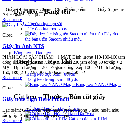
Giấy A4 Supreme 70gsm Chi tiết sản phẩm: – Giấy Supreme
Dây đeo – Bảng tên
A4 70 gsm là sản phẩm
Read more
Dây đeo lụa kẹp sắt
Dây đeo lụa móc xoay
Dây đeo
Close
thẻ bảng tên Stacom nhiều màu
Giấy In Ảnh NTS
Băng keo – Dao kéo
PHÂN LOẠI SẢN PHẨM: +1 MẶT Định lượng 110-130-160gsm
Băng keo – Keo khô
đóng 100 tờ/xấp. Định lượng 180-210-230gsm đóng 50 tờ/xấp + 2
MẶT Định Lượng: 120, 140gsm đóng Xấp 100 Tờ Định Lượng:
160, 180, 210, 230, 260, 300gsm đóng 50 Tờ
Băng keo đục 5cm - 80yds
Read more
Băng keo trong 5cm - 80yds
Băng keo NANO Magic
Close
Cắt keo – Thước – Bàn cắt giấy
Giấy note Sign Here Pronoti
Cắt băng keo cầm tay sắt 5cm
Đặc điểm: Giấy Note “sign here” Pronoti trong 5 màu nhiều màu
Cắt keo Dân Hòa
sắc giúp bạn ghi chú công việc, phân
Cắt keo để bàn TTM
Read more