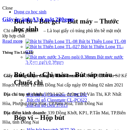
Close
Dụng cụ học sinh
Giấy in ảnh A3 1 mặt 230gsm
Bút bi – Bút gel – Bút máy – Thước
học sinh
Chi tiết sản phẩm: – Là loại giấy có tráng phủ lên bề mặt một
lớp hợp chất
Read more
Bút bi Thiên Long TL-08
Bút bi Thiên Long TL-
027
Thông Tin Liên Hệ
Bút mực nước
3-Zero ngòi 0.38mm
CÔNG TY TNHH THÀNH PHÁT A&B
Bút chì – Chì màu – Bút sáp màu –
Giấy chứng nhận đăng ký kinh doanh số
3603791300 do Sở Kế
Chuốt chì
Hoạch và Đầu Tư tỉnh Đồng Nai cấp ngày 09 tháng 02 năm 2021
Địa chỉ trụ sở chính:
193/14/2C, đường Đỗ Văn Thi, KP. Nhất
Bút chì gỗ Classmate CL-PC202
Bút chì gỗ Classmate CL-PC622
Hòa, Phường Hiệp Hòa, TP.Biên Hoà, Tỉnh Đồng Nai
Bút chì gỗ Deli 37013
Địa điểm kinh doanh:
339 Đồng Khởi, KP1, P.Tân Mai, TP.Biên
Bóp ví – Hộp bút
Hòa, tỉnh Đồng Nai
Hộp bút học sinh 3577-20