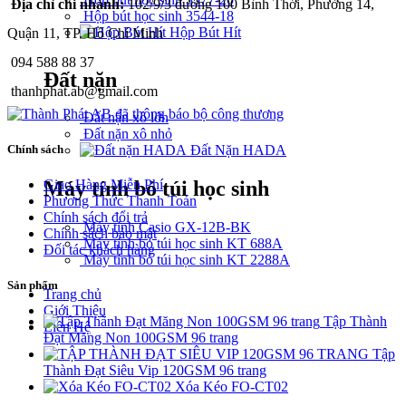
Địa chỉ chi nhánh:
102/9/3 đường 100 Bình Thới, Phường 14,
Hộp bút học sinh 3544-18
Hộp Bút Hít
Quận 11, TP. Hồ Chí Minh
094 588 88 37
Đất nặn
thanhphat.ab@gmail.com
Đất nặn xô lớn
Đất nặn xô nhỏ
Chính sách
Đất Nặn HADA
Giao Hàng Miễn Phí
Máy tính bỏ túi học sinh
Phương Thức Thanh Toán
Chính sách đổi trả
Máy tính Casio GX-12B-BK
Chính sách bảo mật
Máy tính bỏ túi học sinh KT 688A
Đối tác khách hàng
Máy tính bỏ túi học sinh KT 2288A
Sản phẩm
Trang chủ
Giới Thiệu
Tập Thành
Liên Hệ
Đạt Măng Non 100GSM 96 trang
Tập
Thành Đạt Siêu Vip 120GSM 96 trang
Xóa Kéo FO-CT02