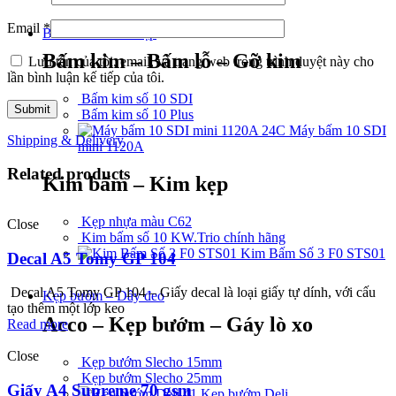
Email
*
Bấm kim – Kim kẹp
Bấm kim – Bấm lỗ – Gỡ kim
Lưu tên của tôi, email, và trang web trong trình duyệt này cho
lần bình luận kế tiếp của tôi.
Bấm kim số 10 SDI
Bấm kim số 10 Plus
Máy bấm 10 SDI
Shipping & Delivery
mini 1120A
Related products
Kim bấm – Kim kẹp
Kẹp nhựa màu C62
Close
Kim bấm số 10 KW.Trio chính hãng
Kim Bấm Số 3 F0 STS01
Decal A5 Tomy GP 104
Decal A5 Tomy GP 104 – Giấy decal là loại giấy tự dính, với cấu
Kẹp bướm – Dây đeo
tạo thêm một lớp keo
Acco – Kẹp bướm – Gáy lò xo
Read more
Close
Kẹp bướm Slecho 15mm
Kẹp bướm Slecho 25mm
Giấy A4 Supreme 70 gsm
Kẹp bướm Deli