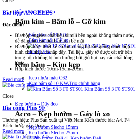
Close
Bấm kim – Kim kẹp
Bìa hộp ANGELES
Bấm kim – Bấm lỗ – Gỡ kim
Đặc điểm:
Bấm kim số 10 SDI
Bìa hộp angeles chất liệu slimili bên ngoài không thấm nước,
Bấm kim số 10 Plus
dễ dàng lau các bụi bẩn trên bề mặt
Máy bấm 10 SDI
Bìa hộp được thiết kế có hình dáng bịt kín giống chiếc hộp
mini 1120A
hình chữ nhật, có nắp đậy. Tài liệu, giấy tờ được cất trữ bên
trong hộp không bị ảnh hưởng bởi gió bụi hay các chất lỏng
khác.
Kim bấm – Kim kẹp
Hộp kích thước 10cm-15cm-20cm.
Kẹp nhựa màu C62
Read more
Kim bấm số 10 KW.Trio chính hãng
Kim Bấm Số 3 F0 STS01
Close
Kẹp bướm – Dây đeo
Bìa còng Plus 9F
Acco – Kẹp bướm – Gáy lò xo
Thương hiệu: Plus Sản xuất tại Việt Nam Kích thước bìa: A4, F4
Kích thước gáy: 9cm
Kẹp bướm Slecho 15mm
Read more
Kẹp bướm Slecho 25mm
Kẹp bướm Deli