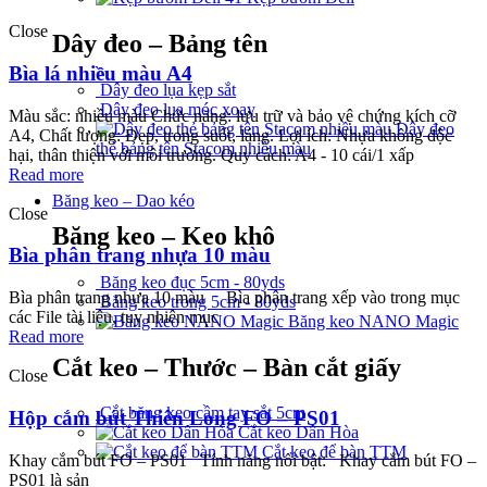
Close
Dây đeo – Bảng tên
Bìa lá nhiều màu A4
Dây đeo lụa kẹp sắt
Dây đeo lụa móc xoay
Màu sắc: nhiều màu Chức năng: lưu trữ và bảo vệ chứng kích cỡ
Dây đeo
A4, Chất lượng: Đẹp, trong suốt, láng. Lợi ích: Nhựa không độc
thẻ bảng tên Stacom nhiều màu
hại, thân thiện với môi trường. Quy cách: A4 - 10 cái/1 xấp
Read more
Băng keo – Dao kéo
Close
Băng keo – Keo khô
Bìa phân trang nhựa 10 màu
Băng keo đục 5cm - 80yds
Bìa phân trang nhựa 10 màu Bìa phân trang xếp vào trong mục
Băng keo trong 5cm - 80yds
các File tài liệu, tuy nhiên mục
Băng keo NANO Magic
Read more
Cắt keo – Thước – Bàn cắt giấy
Close
Cắt băng keo cầm tay sắt 5cm
Hộp cắm bút Thiên Long FO – PS01
Cắt keo Dân Hòa
Cắt keo để bàn TTM
Khay cắm bút FO – PS01 Tính năng nổi bật: Khay cắm bút FO –
PS01 là sản