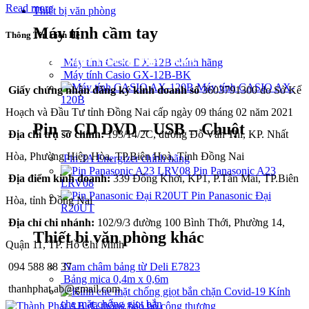
Read more
Thiết bị văn phòng
Máy tính cầm tay
Thông Tin Liên Hệ
CÔNG TY TNHH THÀNH PHÁT A&B
Máy tính Casio DX-12B chính hãng
Máy tính Casio GX-12B-BK
Máy tính CASIO AX-
Giấy chứng nhận đăng ký kinh doanh số
3603791300 do Sở Kế
120B
Hoạch và Đầu Tư tỉnh Đồng Nai cấp ngày 09 tháng 02 năm 2021
Pin – CD DVD – USB – Chuột
Địa chỉ trụ sở chính:
193/14/2C, đường Đỗ Văn Thi, KP. Nhất
Hòa, Phường Hiệp Hòa, TP.Biên Hoà, Tỉnh Đồng Nai
Pin 3A Energizer chính hãng
Pin Panasonic A23
Địa điểm kinh doanh:
339 Đồng Khởi, KP1, P.Tân Mai, TP.Biên
LRV08
Pin Panasonic Đại
Hòa, tỉnh Đồng Nai
R20UT
Địa chỉ chi nhánh:
102/9/3 đường 100 Bình Thới, Phường 14,
Thiết bị văn phòng khác
Quận 11, TP. Hồ Chí Minh
094 588 88 37
Nam châm bảng từ Deli E7823
Bảng mica 0,4m x 0,6m
thanhphat.ab@gmail.com
Kính
che mặt chống giọt bắn