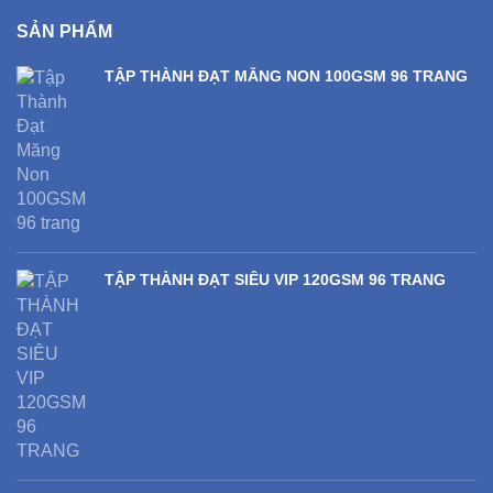
SẢN PHẨM
TẬP THÀNH ĐẠT MĂNG NON 100GSM 96 TRANG
TẬP THÀNH ĐẠT SIÊU VIP 120GSM 96 TRANG