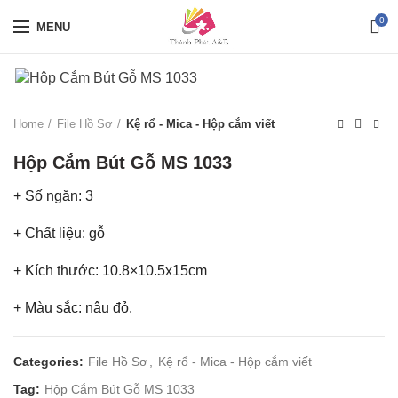
0
MENU
Home
File Hồ Sơ
Kệ rổ - Mica - Hộp cắm viết
Hộp Cắm Bút Gỗ MS 1033
+ Số ngăn: 3
+ Chất liệu: gỗ
+ Kích thước: 10.8×10.5x15cm
+ Màu sắc: nâu đỏ.
Categories:
File Hồ Sơ
,
Kệ rổ - Mica - Hộp cắm viết
Tag:
Hộp Cắm Bút Gỗ MS 1033