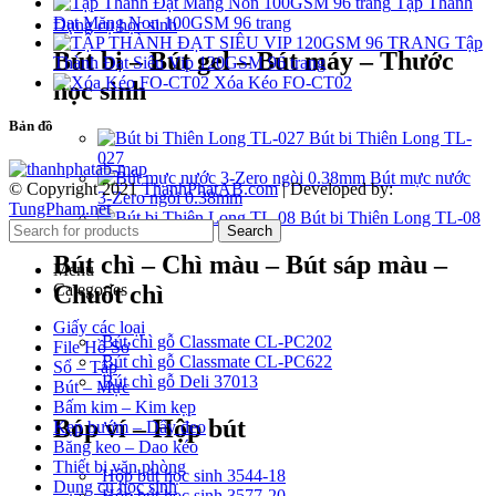
Tập Thành
Đạt Măng Non 100GSM 96 trang
Dụng cụ học sinh
Tập
Bút bi – Bút gel – Bút máy – Thước
Thành Đạt Siêu Vip 120GSM 96 trang
Xóa Kéo FO-CT02
học sinh
Bản đồ
Bút bi Thiên Long TL-
027
Bút mực nước
© Copyright 2021
ThanhPhatAB.com
| Developed by:
3-Zero ngòi 0.38mm
TungPham.net
Bút bi Thiên Long TL-08
Search
Bút chì – Chì màu – Bút sáp màu –
Menu
Chuốt chì
Categories
Giấy các loại
Bút chì gỗ Classmate CL-PC202
File Hồ Sơ
Bút chì gỗ Classmate CL-PC622
Sổ – Tập
Bút chì gỗ Deli 37013
Bút – Mực
Bấm kim – Kim kẹp
Bóp ví – Hộp bút
Kẹp bướm – Dây đeo
Băng keo – Dao kéo
Thiết bị văn phòng
Hộp bút học sinh 3544-18
Dụng cụ học sinh
Hộp bút học sinh 3577-20