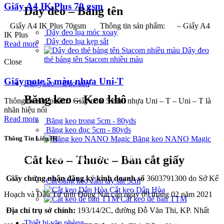
Giấy A4 IK Plus 70 gsm
Dây đeo – Bảng tên
Giấy A4 IK Plus 70gsm Thông tin sản phẩm: – Giấy A4
Dây đeo lụa móc xoay
IK Plus
Dây đeo lụa kẹp sắt
Read more
Dây đeo
thẻ bảng tên Stacom nhiều màu
Close
Giấy note 5 màu nhựa Uni-T
Băng keo – Dao kéo
Băng keo – Keo khô
Thông tin sản phẩm: Giấy note 5 màu nhựa Uni – T – Uni – T là
nhãn hiệu nổi
Read more
Băng keo trong 5cm - 80yds
Băng keo đục 5cm - 80yds
Băng keo NANO Magic
Thông Tin Liên Hệ
Cắt keo – Thước – Bàn cắt giấy
CÔNG TY TNHH THÀNH PHÁT A&B
Giấy chứng nhận đăng ký kinh doanh số
3603791300 do Sở Kế
Cắt băng keo cầm tay sắt 5cm
Cắt keo Dân Hòa
Hoạch và Đầu Tư tỉnh Đồng Nai cấp ngày 09 tháng 02 năm 2021
Cắt keo để bàn TTM
Địa chỉ trụ sở chính:
193/14/2C, đường Đỗ Văn Thi, KP. Nhất
Thiết bị văn phòng