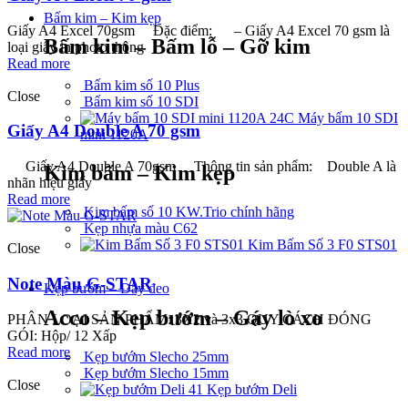
Bấm kim – Kim kẹp
Giấy A4 Excel 70gsm Đặc điểm: – Giấy A4 Excel 70 gsm là
Bấm kim – Bấm lỗ – Gỡ kim
loại giấy in photo thông
Read more
Bấm kim số 10 Plus
Close
Bấm kim số 10 SDI
Máy bấm 10 SDI
Giấy A4 Double A 70 gsm
mini 1120A
Giấy A4 Double A 70gsm Thông tin sản phẩm: Double A là
Kim bấm – Kim kẹp
nhãn hiệu giấy
Read more
Kim bấm số 10 KW.Trio chính hãng
Kẹp nhựa màu C62
Kim Bấm Số 3 F0 STS01
Close
Note Màu G-STAR
Kẹp bướm – Dây đeo
Acco – Kẹp bướm – Gáy lò xo
PHÂN LOẠI SẢN PHẨM: 3X2 và 3x3 QUY CÁCH ĐÓNG
GÓI: Hộp/ 12 Xấp
Read more
Kẹp bướm Slecho 25mm
Kẹp bướm Slecho 15mm
Close
Kẹp bướm Deli