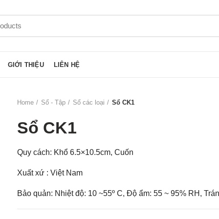
GIỚI THIỆU
LIÊN HỆ
Home
Sổ - Tập
Sổ các loại
Sổ CK1
Sổ CK1
Quy cách: Khổ 6.5×10.5cm, Cuốn
Xuất xứ : Việt Nam
Bảo quản: Nhiệt độ: 10 ~55º C, Độ ẩm: 55 ~ 95% RH, Trán