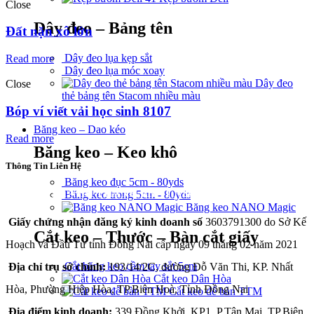
Close
Dây đeo – Bảng tên
Đất nặn xô lớn
Dây đeo lụa kẹp sắt
Read more
Dây đeo lụa móc xoay
Dây đeo
Close
thẻ bảng tên Stacom nhiều màu
Bóp ví viết vải học sinh 8107
Băng keo – Dao kéo
Read more
Băng keo – Keo khô
Thông Tin Liên Hệ
Băng keo đục 5cm - 80yds
CÔNG TY TNHH THÀNH PHÁT A&B
Băng keo trong 5cm - 80yds
Băng keo NANO Magic
Giấy chứng nhận đăng ký kinh doanh số
3603791300 do Sở Kế
Cắt keo – Thước – Bàn cắt giấy
Hoạch và Đầu Tư tỉnh Đồng Nai cấp ngày 09 tháng 02 năm 2021
Cắt băng keo cầm tay sắt 5cm
Địa chỉ trụ sở chính:
193/14/2C, đường Đỗ Văn Thi, KP. Nhất
Cắt keo Dân Hòa
Hòa, Phường Hiệp Hòa, TP.Biên Hoà, Tỉnh Đồng Nai
Cắt keo để bàn TTM
Địa điểm kinh doanh:
339 Đồng Khởi, KP1, P.Tân Mai, TP.Biên