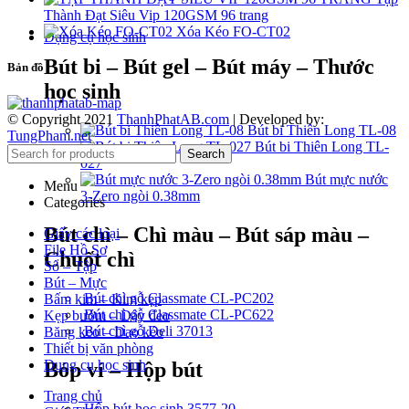
Thành Đạt Siêu Vip 120GSM 96 trang
Xóa Kéo FO-CT02
Dụng cụ học sinh
Bút bi – Bút gel – Bút máy – Thước
Bản đồ
học sinh
© Copyright 2021
ThanhPhatAB.com
| Developed by:
Bút bi Thiên Long TL-08
TungPham.net
Bút bi Thiên Long TL-
Search
027
Bút mực nước
Menu
3-Zero ngòi 0.38mm
Categories
Bút chì – Chì màu – Bút sáp màu –
Giấy các loại
File Hồ Sơ
Chuốt chì
Sổ – Tập
Bút – Mực
Bút chì gỗ Classmate CL-PC202
Bấm kim – Kim kẹp
Bút chì gỗ Classmate CL-PC622
Kẹp bướm – Dây đeo
Bút chì gỗ Deli 37013
Băng keo – Dao kéo
Thiết bị văn phòng
Dụng cụ học sinh
Bóp ví – Hộp bút
Trang chủ
Hộp bút học sinh 3577-20