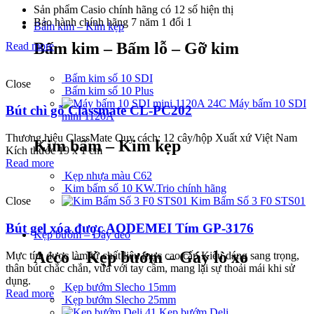
Sản phẩm Casio chính hãng có 12 số hiện thị
Bảo hành chính hãng 7 năm 1 đổi 1
Bấm kim – Kim kẹp
Bấm kim – Bấm lỗ – Gỡ kim
Read more
Bấm kim số 10 SDI
Close
Bấm kim số 10 Plus
Máy bấm 10 SDI
Bút chì gỗ Classmate CL-PC202
mini 1120A
Thương hiệu ClassMate Quy cách: 12 cây/hộp Xuất xứ Việt Nam
Kim bấm – Kim kẹp
Kích thước 19 x 1 cm
Read more
Kẹp nhựa màu C62
Kim bấm số 10 KW.Trio chính hãng
Close
Kim Bấm Số 3 F0 STS01
Bút gel xóa được AODEMEI Tím GP-3176
Kẹp bướm – Dây đeo
Acco – Kẹp bướm – Gáy lò xo
Mực tím được làm từ chất liệu mực cao cấp Kiểu dáng sang trọng,
thân bút chắc chắn, vừa với tay cầm, mang lại sự thoải mái khi sử
dụng.
Kẹp bướm Slecho 15mm
Read more
Kẹp bướm Slecho 25mm
Kẹp bướm Deli