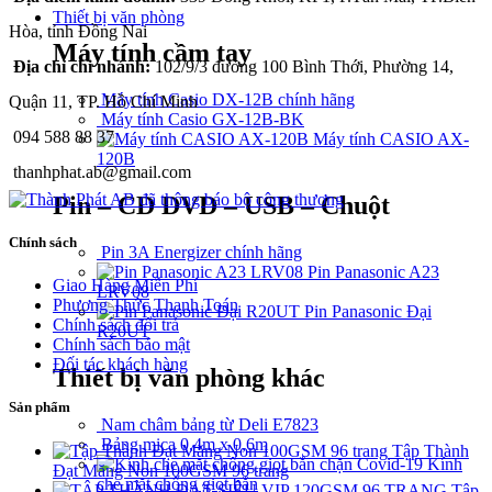
Thiết bị văn phòng
Hòa, tỉnh Đồng Nai
Máy tính cầm tay
Địa chỉ chi nhánh:
102/9/3 đường 100 Bình Thới, Phường 14,
Máy tính Casio DX-12B chính hãng
Quận 11, TP. Hồ Chí Minh
Máy tính Casio GX-12B-BK
094 588 88 37
Máy tính CASIO AX-
120B
thanhphat.ab@gmail.com
Pin – CD DVD – USB – Chuột
Chính sách
Pin 3A Energizer chính hãng
Pin Panasonic A23
Giao Hàng Miễn Phí
LRV08
Phương Thức Thanh Toán
Pin Panasonic Đại
Chính sách đổi trả
R20UT
Chính sách bảo mật
Đối tác khách hàng
Thiết bị văn phòng khác
Sản phẩm
Nam châm bảng từ Deli E7823
Bảng mica 0,4m x 0,6m
Tập Thành
Kính
Đạt Măng Non 100GSM 96 trang
che mặt chống giọt bắn
Tập