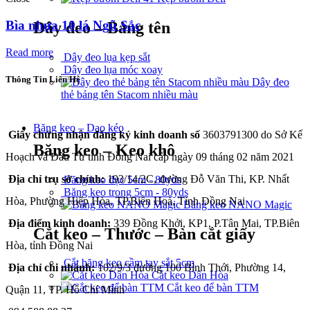
Bìa nhựa 10 lá Ngũ Sắc
Dây đeo – Bảng tên
Read more
Dây đeo lụa kẹp sắt
Dây đeo lụa móc xoay
Thông Tin Liên Hệ
Dây đeo
thẻ bảng tên Stacom nhiều màu
CÔNG TY TNHH THÀNH PHÁT A&B
Băng keo – Dao kéo
Giấy chứng nhận đăng ký kinh doanh số
3603791300 do Sở Kế
Băng keo – Keo khô
Hoạch và Đầu Tư tỉnh Đồng Nai cấp ngày 09 tháng 02 năm 2021
Địa chỉ trụ sở chính:
193/14/2C, đường Đỗ Văn Thi, KP. Nhất
Băng keo đục 5cm - 80yds
Băng keo trong 5cm - 80yds
Hòa, Phường Hiệp Hòa, TP.Biên Hoà, Tỉnh Đồng Nai
Băng keo NANO Magic
Địa điểm kinh doanh:
339 Đồng Khởi, KP1, P.Tân Mai, TP.Biên
Cắt keo – Thước – Bàn cắt giấy
Hòa, tỉnh Đồng Nai
Cắt băng keo cầm tay sắt 5cm
Địa chỉ chi nhánh:
102/9/3 đường 100 Bình Thới, Phường 14,
Cắt keo Dân Hòa
Cắt keo để bàn TTM
Quận 11, TP. Hồ Chí Minh