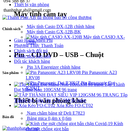
094 588 88 37
Thiết bị văn phòng
thanhphat.ab@gmail.com
Máy tính cầm tay
Máy tính Casio DX-12B chính hãng
Chính sách
Máy tính Casio GX-12B-BK
Máy tính CASIO AX-
Giao Hàng Miễn Phí
120B
Phương Thức Thanh Toán
Chính sách đổi trả
Pin – CD DVD – USB – Chuột
Chính sách bảo mật
Đối tác khách hàng
Pin 3A Energizer chính hãng
Pin Panasonic A23
Sản phẩm
LRV08
Pin Panasonic Đại
Tập Thành
R20UT
Đạt Măng Non 100GSM 96 trang
Tập
Thiết bị văn phòng khác
Thành Đạt Siêu Vip 120GSM 96 trang
Xóa Kéo FO-CT02
Nam châm bảng từ Deli E7823
Bản đồ
Bảng mica 0,4m x 0,6m
Kính
che mặt chống giọt bắn