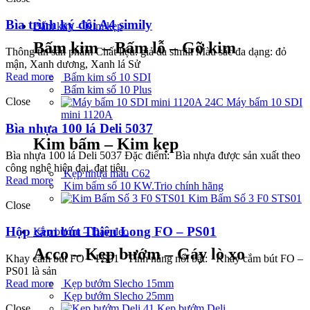
Bìa trình ký đôi A4 simily
Bấm kim – Kim kẹp
Bấm kim – Bấm lỗ – Gỡ kim
Thông tin sản phẩm Chất liệu: giả da simili Màu sắc đa dạng: đỏ
mận, Xanh dương, Xanh lá Sử
Read more
Bấm kim số 10 SDI
Bấm kim số 10 Plus
Close
Máy bấm 10 SDI
mini 1120A
Bìa nhựa 100 lá Deli 5037
Kim bấm – Kim kẹp
Bìa nhựa 100 lá Deli 5037 Đặc điểm: Bìa nhựa được sản xuất theo
công nghệ hiện đại, đạt tiêu
Kẹp nhựa màu C62
Read more
Kim bấm số 10 KW.Trio chính hãng
Kim Bấm Số 3 F0 STS01
Close
Hộp cắm bút Thiên Long FO – PS01
Kẹp bướm – Dây đeo
Acco – Kẹp bướm – Gáy lò xo
Khay cắm bút FO – PS01 Tính năng nổi bật: Khay cắm bút FO –
PS01 là sản
Kẹp bướm Slecho 15mm
Read more
Kẹp bướm Slecho 25mm
Kẹp bướm Deli
Close